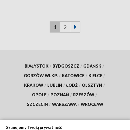
1
2
BIAŁYSTOK
/
BYDGOSZCZ
/
GDAŃSK
/
GORZÓW WLKP.
/
KATOWICE
/
KIELCE
/
KRAKÓW
/
LUBLIN
/
ŁÓDŹ
/
OLSZTYN
/
OPOLE
/
POZNAŃ
/
RZESZÓW
/
SZCZECIN
/
WARSZAWA
/
WROCŁAW
Szanujemy Twoją prywatność