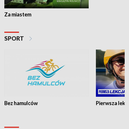
Za miastem
SPORT
Bez hamulców
Pierwsza lekc