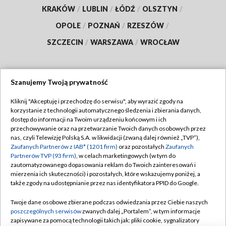
KRAKÓW
/
LUBLIN
/
ŁÓDŹ
/
OLSZTYN
/
OPOLE
/
POZNAŃ
/
RZESZÓW
/
SZCZECIN
/
WARSZAWA
/
WROCŁAW
Szanujemy Twoją prywatność
Dołącz do nas:
Kliknij "Akceptuję i przechodzę do serwisu", aby wyrazić zgody na
korzystanie z technologii automatycznego śledzenia i zbierania danych,
TVP
dostęp do informacji na Twoim urządzeniu końcowym i ich
Abonament TVP
przechowywanie oraz na przetwarzanie Twoich danych osobowych przez
Regulamin TVP
nas, czyli Telewizję Polską S.A. w likwidacji (zwaną dalej również „TVP”),
Emisja w TVP
Polityka prywatności
Zaufanych Partnerów z IAB* (1201 firm)
oraz pozostałych
Zaufanych
Partnerów TVP (93 firm)
, w celach marketingowych (w tym do
Centrum informacji TVP
Moje zgody
zautomatyzowanego dopasowania reklam do Twoich zainteresowań i
mierzenia ich skuteczności) i pozostałych, które wskazujemy poniżej, a
Naziemna Telewizja Cyfrowa
Pomoc
także zgody na udostępnianie przez nas identyfikatora PPID do Google.
Sklep TVP
Biuro reklamy
Twoje dane osobowe zbierane podczas odwiedzania przez Ciebie naszych
Rada Programowa
Kontakt
poszczególnych serwisów
zwanych dalej „Portalem”, w tym informacje
zapisywane za pomocą technologii takich jak: pliki cookie, sygnalizatory
System NOS