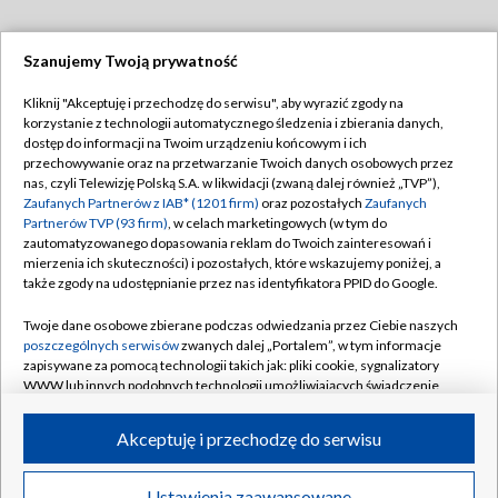
Szanujemy Twoją prywatność
Dołącz do nas:
Kliknij "Akceptuję i przechodzę do serwisu", aby wyrazić zgody na
korzystanie z technologii automatycznego śledzenia i zbierania danych,
TVP
dostęp do informacji na Twoim urządzeniu końcowym i ich
Abonament TVP
przechowywanie oraz na przetwarzanie Twoich danych osobowych przez
Regulamin TVP
nas, czyli Telewizję Polską S.A. w likwidacji (zwaną dalej również „TVP”),
Emisja w TVP
Polityka prywatności
Zaufanych Partnerów z IAB* (1201 firm)
oraz pozostałych
Zaufanych
Partnerów TVP (93 firm)
, w celach marketingowych (w tym do
Centrum informacji TVP
Moje zgody
zautomatyzowanego dopasowania reklam do Twoich zainteresowań i
mierzenia ich skuteczności) i pozostałych, które wskazujemy poniżej, a
Naziemna Telewizja Cyfrowa
Pomoc
także zgody na udostępnianie przez nas identyfikatora PPID do Google.
Sklep TVP
Biuro reklamy
Twoje dane osobowe zbierane podczas odwiedzania przez Ciebie naszych
Rada Programowa
Kontakt
poszczególnych serwisów
zwanych dalej „Portalem”, w tym informacje
zapisywane za pomocą technologii takich jak: pliki cookie, sygnalizatory
System NOS
WWW lub innych podobnych technologii umożliwiających świadczenie
dopasowanych i bezpiecznych usług, personalizację treści oraz reklam,
Informacje o nadawcy
Kanały
udostępnianie funkcji mediów społecznościowych oraz analizowanie
Akceptuję i przechodzę do serwisu
ruchu w Internecie.
Program dla prasy
©2026 Telewizja Polska S.A. w likwidacji
Biuro Reklamy
Twoje dane osobowe zbierane podczas odwiedzania przez Ciebie
Ustawienia zaawansowane