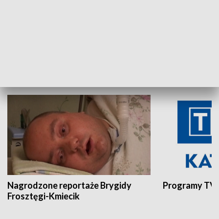
Aktualności sprzed lat
Z historią w tl
INNE
Nagrodzone reportaże Brygidy
Programy TVP
Frosztęgi-Kmiecik