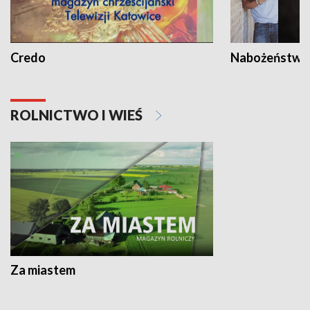
Credo
Nabożeństwa 
ROLNICTWO I WIEŚ
Za miastem