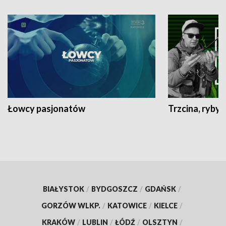
Łowcy pasjonatów
Trzcina, ryby 
BIAŁYSTOK
/
BYDGOSZCZ
/
GDAŃSK
/
GORZÓW WLKP.
/
KATOWICE
/
KIELCE
/
KRAKÓW
/
LUBLIN
/
ŁÓDŹ
/
OLSZTYN
/