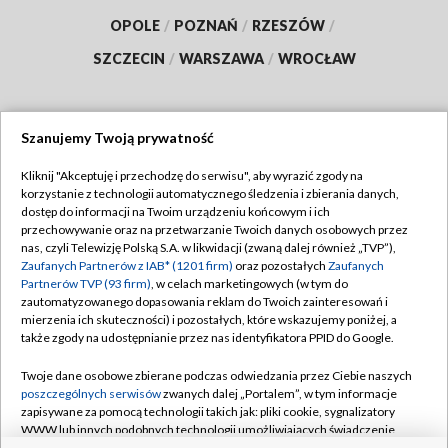
OPOLE
/
POZNAŃ
/
RZESZÓW
/
SZCZECIN
/
WARSZAWA
/
WROCŁAW
Szanujemy Twoją prywatność
Dołącz do nas:
Kliknij "Akceptuję i przechodzę do serwisu", aby wyrazić zgody na
korzystanie z technologii automatycznego śledzenia i zbierania danych,
TVP
dostęp do informacji na Twoim urządzeniu końcowym i ich
Abonament TVP
przechowywanie oraz na przetwarzanie Twoich danych osobowych przez
Regulamin TVP
nas, czyli Telewizję Polską S.A. w likwidacji (zwaną dalej również „TVP”),
Emisja w TVP
Polityka prywatności
Zaufanych Partnerów z IAB* (1201 firm)
oraz pozostałych
Zaufanych
Partnerów TVP (93 firm)
, w celach marketingowych (w tym do
Centrum informacji TVP
Moje zgody
zautomatyzowanego dopasowania reklam do Twoich zainteresowań i
mierzenia ich skuteczności) i pozostałych, które wskazujemy poniżej, a
Naziemna Telewizja Cyfrowa
Pomoc
także zgody na udostępnianie przez nas identyfikatora PPID do Google.
Sklep TVP
Biuro reklamy
Twoje dane osobowe zbierane podczas odwiedzania przez Ciebie naszych
Rada Programowa
Kontakt
poszczególnych serwisów
zwanych dalej „Portalem”, w tym informacje
zapisywane za pomocą technologii takich jak: pliki cookie, sygnalizatory
System NOS
WWW lub innych podobnych technologii umożliwiających świadczenie
dopasowanych i bezpiecznych usług, personalizację treści oraz reklam,