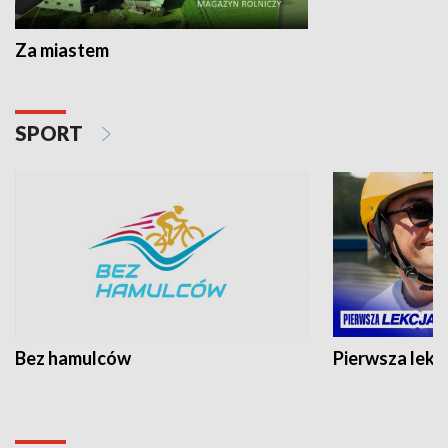
Za miastem
SPORT
Bez hamulców
Pierwsza lekc