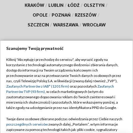
KRAKÓW
/
LUBLIN
/
ŁÓDŹ
/
OLSZTYN
/
OPOLE
/
POZNAŃ
/
RZESZÓW
/
SZCZECIN
/
WARSZAWA
/
WROCŁAW
Szanujemy Twoją prywatność
Dołącz do nas:
Kliknij "Akceptuję i przechodzę do serwisu", aby wyrazić zgody na
korzystanie z technologii automatycznego śledzenia i zbierania danych,
TVP
dostęp do informacji na Twoim urządzeniu końcowym i ich
Abonament TVP
przechowywanie oraz na przetwarzanie Twoich danych osobowych przez
Regulamin TVP
nas, czyli Telewizję Polską S.A. w likwidacji (zwaną dalej również „TVP”),
Emisja w TVP
Polityka prywatności
Zaufanych Partnerów z IAB* (1201 firm)
oraz pozostałych
Zaufanych
Partnerów TVP (93 firm)
, w celach marketingowych (w tym do
Centrum informacji TVP
Moje zgody
zautomatyzowanego dopasowania reklam do Twoich zainteresowań i
mierzenia ich skuteczności) i pozostałych, które wskazujemy poniżej, a
Naziemna Telewizja Cyfrowa
Pomoc
także zgody na udostępnianie przez nas identyfikatora PPID do Google.
Sklep TVP
Biuro reklamy
Twoje dane osobowe zbierane podczas odwiedzania przez Ciebie naszych
Rada Programowa
Kontakt
poszczególnych serwisów
zwanych dalej „Portalem”, w tym informacje
zapisywane za pomocą technologii takich jak: pliki cookie, sygnalizatory
System NOS