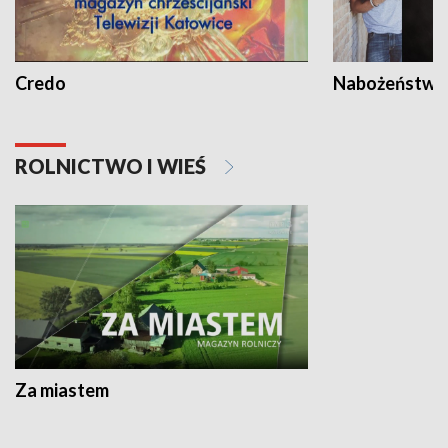
Credo
Nabożeństwa 
ROLNICTWO I WIEŚ
Za miastem