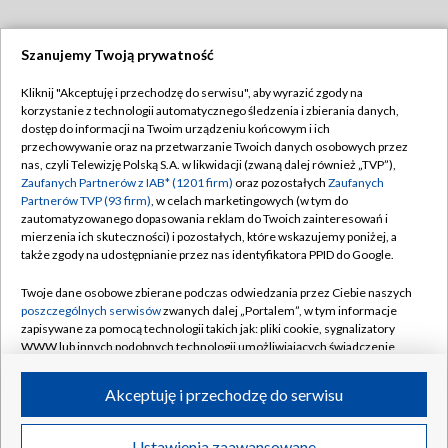
Szanujemy Twoją prywatność
Dołącz do nas:
Kliknij "Akceptuję i przechodzę do serwisu", aby wyrazić zgody na
korzystanie z technologii automatycznego śledzenia i zbierania danych,
TVP
dostęp do informacji na Twoim urządzeniu końcowym i ich
Abonament TVP
przechowywanie oraz na przetwarzanie Twoich danych osobowych przez
Regulamin TVP
nas, czyli Telewizję Polską S.A. w likwidacji (zwaną dalej również „TVP”),
Emisja w TVP
Polityka prywatności
Zaufanych Partnerów z IAB* (1201 firm)
oraz pozostałych
Zaufanych
Partnerów TVP (93 firm)
, w celach marketingowych (w tym do
Centrum informacji TVP
Moje zgody
zautomatyzowanego dopasowania reklam do Twoich zainteresowań i
mierzenia ich skuteczności) i pozostałych, które wskazujemy poniżej, a
Naziemna Telewizja Cyfrowa
Pomoc
także zgody na udostępnianie przez nas identyfikatora PPID do Google.
Sklep TVP
Biuro reklamy
Twoje dane osobowe zbierane podczas odwiedzania przez Ciebie naszych
Rada Programowa
Kontakt
poszczególnych serwisów
zwanych dalej „Portalem”, w tym informacje
zapisywane za pomocą technologii takich jak: pliki cookie, sygnalizatory
System NOS
WWW lub innych podobnych technologii umożliwiających świadczenie
dopasowanych i bezpiecznych usług, personalizację treści oraz reklam,
Informacje o nadawcy
Kanały
udostępnianie funkcji mediów społecznościowych oraz analizowanie
Akceptuję i przechodzę do serwisu
ruchu w Internecie.
Program dla prasy
©2026 Telewizja Polska S.A. w likwidacji
Biuro Reklamy
Twoje dane osobowe zbierane podczas odwiedzania przez Ciebie
Ustawienia zaawansowane