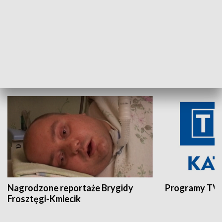
Aktualności sprzed lat
Z historią w tl
INNE
Nagrodzone reportaże Brygidy
Programy TVP
Frosztęgi-Kmiecik