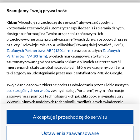
Szanujemy Twoją prywatność
Dołącz do nas:
Kliknij "Akceptuję i przechodzę do serwisu", aby wyrazić zgody na
korzystanie z technologii automatycznego śledzenia i zbierania danych,
TVP
dostęp do informacji na Twoim urządzeniu końcowym i ich
Abonament TVP
przechowywanie oraz na przetwarzanie Twoich danych osobowych przez
Regulamin TVP
nas, czyli Telewizję Polską S.A. w likwidacji (zwaną dalej również „TVP”),
Emisja w TVP
Polityka prywatności
Zaufanych Partnerów z IAB* (1201 firm)
oraz pozostałych
Zaufanych
Partnerów TVP (93 firm)
, w celach marketingowych (w tym do
Centrum informacji TVP
Moje zgody
zautomatyzowanego dopasowania reklam do Twoich zainteresowań i
mierzenia ich skuteczności) i pozostałych, które wskazujemy poniżej, a
Naziemna Telewizja Cyfrowa
Pomoc
także zgody na udostępnianie przez nas identyfikatora PPID do Google.
Sklep TVP
Biuro reklamy
Twoje dane osobowe zbierane podczas odwiedzania przez Ciebie naszych
Rada Programowa
Kontakt
poszczególnych serwisów
zwanych dalej „Portalem”, w tym informacje
zapisywane za pomocą technologii takich jak: pliki cookie, sygnalizatory
System NOS
WWW lub innych podobnych technologii umożliwiających świadczenie
dopasowanych i bezpiecznych usług, personalizację treści oraz reklam,
Informacje o nadawcy
Kanały
udostępnianie funkcji mediów społecznościowych oraz analizowanie
Akceptuję i przechodzę do serwisu
ruchu w Internecie.
Program dla prasy
©2026 Telewizja Polska S.A. w likwidacji
Biuro Reklamy
Twoje dane osobowe zbierane podczas odwiedzania przez Ciebie
Ustawienia zaawansowane
poszczególnych serwisów
na Portalu, takie jak adresy IP, identyfikatory
Ogłoszenie przetargowe