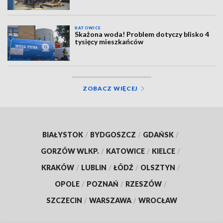
KATOWICE
Skażona woda! Problem dotyczy blisko 4
tysięcy mieszkańców
ZOBACZ WIĘCEJ
BIAŁYSTOK
/
BYDGOSZCZ
/
GDAŃSK
/
GORZÓW WLKP.
/
KATOWICE
/
KIELCE
/
KRAKÓW
/
LUBLIN
/
ŁÓDŹ
/
OLSZTYN
/
OPOLE
/
POZNAŃ
/
RZESZÓW
/
SZCZECIN
/
WARSZAWA
/
WROCŁAW