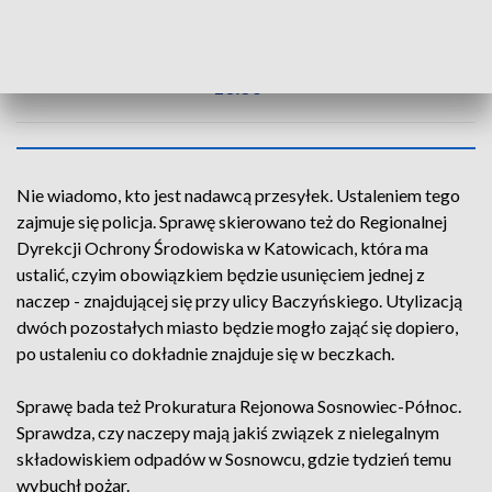
ZOBACZ CAŁE WYDANIE
AKTUALNOŚCI, 22.09.2020, GODZ.
18.30
Nie wiadomo, kto jest nadawcą przesyłek. Ustaleniem tego
zajmuje się policja. Sprawę skierowano też do Regionalnej
Dyrekcji Ochrony Środowiska w Katowicach, która ma
ustalić, czyim obowiązkiem będzie usunięciem jednej z
naczep - znajdującej się przy ulicy Baczyńskiego. Utylizacją
dwóch pozostałych miasto będzie mogło zająć się dopiero,
po ustaleniu co dokładnie znajduje się w beczkach.
Sprawę bada też Prokuratura Rejonowa Sosnowiec-Północ.
Sprawdza, czy naczepy mają jakiś związek z nielegalnym
składowiskiem odpadów w Sosnowcu, gdzie tydzień temu
wybuchł pożar.