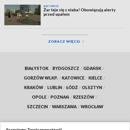
KATOWICE
Żar leje się z nieba! Obowiązują alerty
przed upałem
ZOBACZ WIĘCEJ
BIAŁYSTOK
/
BYDGOSZCZ
/
GDAŃSK
/
GORZÓW WLKP.
/
KATOWICE
/
KIELCE
/
KRAKÓW
/
LUBLIN
/
ŁÓDŹ
/
OLSZTYN
/
OPOLE
/
POZNAŃ
/
RZESZÓW
/
SZCZECIN
/
WARSZAWA
/
WROCŁAW
Szanujemy Twoją prywatność