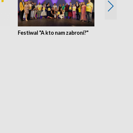
Festiwal "A kto nam zabroni?"
Mikrokosmo