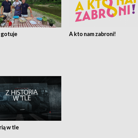
 gotuje
A kto nam zabroni!
rią w tle