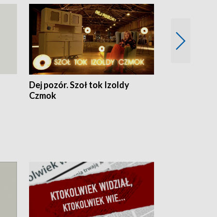
Dej pozór. Szoł tok Izoldy
Dzień z blisk
Czmok