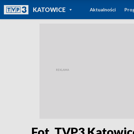
POWRÓT DO
KATOWICE
Aktualności
Pro
TVP REGIONY
Fot. TVP3 Katowic