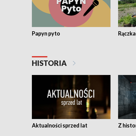
Papyn pyto
Rączka
HISTORIA
Aktualności sprzed lat
Z histo