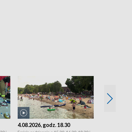
4.08.2026, godz. 18.30
3.08.2026, g