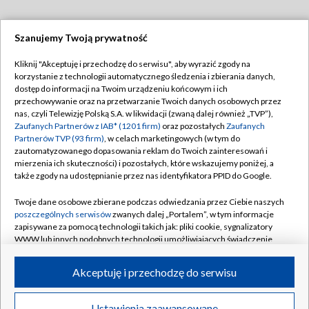
Szanujemy Twoją prywatność
Dołącz do nas:
Kliknij "Akceptuję i przechodzę do serwisu", aby wyrazić zgody na
korzystanie z technologii automatycznego śledzenia i zbierania danych,
TVP
dostęp do informacji na Twoim urządzeniu końcowym i ich
Abonament TVP
przechowywanie oraz na przetwarzanie Twoich danych osobowych przez
Regulamin TVP
nas, czyli Telewizję Polską S.A. w likwidacji (zwaną dalej również „TVP”),
Emisja w TVP
Polityka prywatności
Zaufanych Partnerów z IAB* (1201 firm)
oraz pozostałych
Zaufanych
Partnerów TVP (93 firm)
, w celach marketingowych (w tym do
Centrum informacji TVP
Moje zgody
zautomatyzowanego dopasowania reklam do Twoich zainteresowań i
mierzenia ich skuteczności) i pozostałych, które wskazujemy poniżej, a
Naziemna Telewizja Cyfrowa
Pomoc
także zgody na udostępnianie przez nas identyfikatora PPID do Google.
Sklep TVP
Biuro reklamy
Twoje dane osobowe zbierane podczas odwiedzania przez Ciebie naszych
Rada Programowa
Kontakt
poszczególnych serwisów
zwanych dalej „Portalem”, w tym informacje
zapisywane za pomocą technologii takich jak: pliki cookie, sygnalizatory
System NOS
WWW lub innych podobnych technologii umożliwiających świadczenie
dopasowanych i bezpiecznych usług, personalizację treści oraz reklam,
Informacje o nadawcy
Kanały
udostępnianie funkcji mediów społecznościowych oraz analizowanie
Akceptuję i przechodzę do serwisu
ruchu w Internecie.
Program dla prasy
©2026 Telewizja Polska S.A. w likwidacji
Biuro Reklamy
Twoje dane osobowe zbierane podczas odwiedzania przez Ciebie
Ustawienia zaawansowane