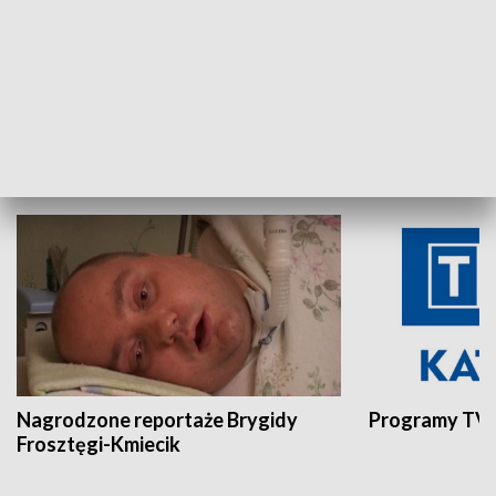
Aktualności sprzed lat
Z historią w tl
INNE
Nagrodzone reportaże Brygidy
Programy TVP
Frosztęgi-Kmiecik