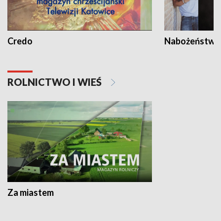
Credo
Nabożeństwa 
ROLNICTWO I WIEŚ
Za miastem