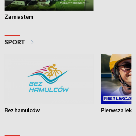
Za miastem
SPORT
Bez hamulców
Pierwsza lekc