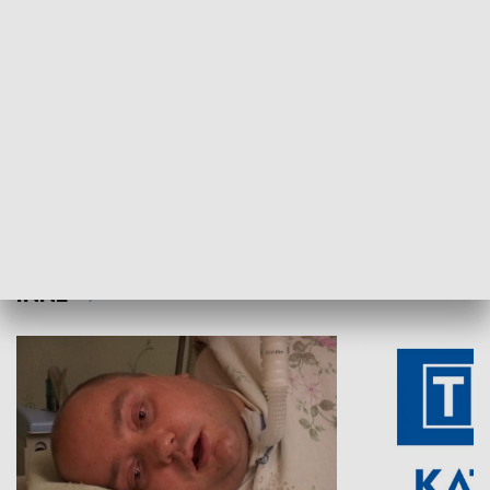
Aktualności sprzed lat
Z historią w tl
INNE