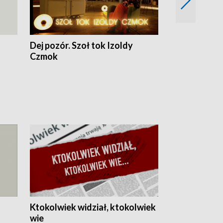
Dej pozór. Szoł tok Izoldy
Dzień z blisk
Czmok
Ktokolwiek widział, ktokolwiek
wie