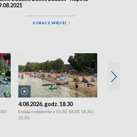
9.08.2021
ZOBACZ WIĘCEJ
4.08.2026, godz. 18.30
3.08.2026, g
30 i
Emisja codziennie o 15.30, 16.30, 18.30 i
Emisja codziennie
21.30.
oraz 21.30