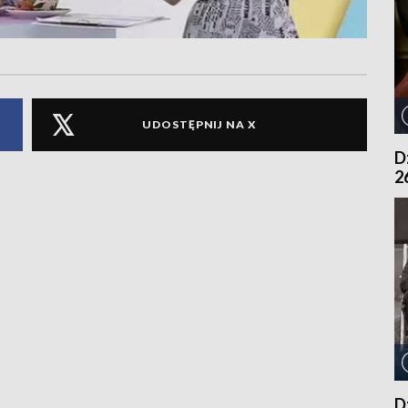
UDOSTĘPNIJ NA X
D
2
D