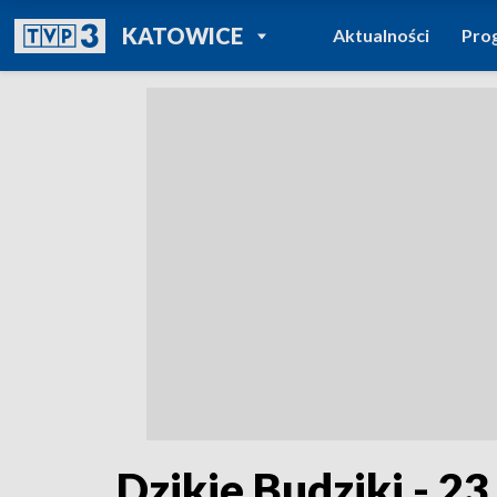
POWRÓT DO
KATOWICE
Aktualności
Pro
TVP REGIONY
Dzikie Budziki - 23