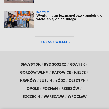
KATOWICE
Wyniki matur już znane! Język angielski o
wiele lepiej od polskiego!
ZOBACZ WIĘCEJ
BIAŁYSTOK
/
BYDGOSZCZ
/
GDAŃSK
/
GORZÓW WLKP.
/
KATOWICE
/
KIELCE
/
KRAKÓW
/
LUBLIN
/
ŁÓDŹ
/
OLSZTYN
/
OPOLE
/
POZNAŃ
/
RZESZÓW
/
SZCZECIN
/
WARSZAWA
/
WROCŁAW