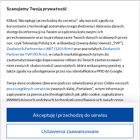
Szanujemy Twoją prywatność
Dołącz do nas:
Kliknij "Akceptuję i przechodzę do serwisu", aby wyrazić zgody na
korzystanie z technologii automatycznego śledzenia i zbierania danych,
TVP
dostęp do informacji na Twoim urządzeniu końcowym i ich
Abonament TVP
przechowywanie oraz na przetwarzanie Twoich danych osobowych przez
Regulamin TVP
nas, czyli Telewizję Polską S.A. w likwidacji (zwaną dalej również „TVP”),
Emisja w TVP
Polityka prywatności
Zaufanych Partnerów z IAB* (1201 firm)
oraz pozostałych
Zaufanych
Partnerów TVP (93 firm)
, w celach marketingowych (w tym do
Centrum informacji TVP
Moje zgody
zautomatyzowanego dopasowania reklam do Twoich zainteresowań i
mierzenia ich skuteczności) i pozostałych, które wskazujemy poniżej, a
Naziemna Telewizja Cyfrowa
Pomoc
także zgody na udostępnianie przez nas identyfikatora PPID do Google.
Sklep TVP
Biuro reklamy
Twoje dane osobowe zbierane podczas odwiedzania przez Ciebie naszych
Rada Programowa
Kontakt
poszczególnych serwisów
zwanych dalej „Portalem”, w tym informacje
zapisywane za pomocą technologii takich jak: pliki cookie, sygnalizatory
System NOS
WWW lub innych podobnych technologii umożliwiających świadczenie
dopasowanych i bezpiecznych usług, personalizację treści oraz reklam,
Informacje o nadawcy
Kanały
udostępnianie funkcji mediów społecznościowych oraz analizowanie
Akceptuję i przechodzę do serwisu
ruchu w Internecie.
Program dla prasy
©2026 Telewizja Polska S.A. w likwidacji
Biuro Reklamy
Twoje dane osobowe zbierane podczas odwiedzania przez Ciebie
Ustawienia zaawansowane
poszczególnych serwisów
na Portalu, takie jak adresy IP, identyfikatory
Ogłoszenie przetargowe
Twoich urządzeń końcowych i identyfikatory plików cookie, informacje o