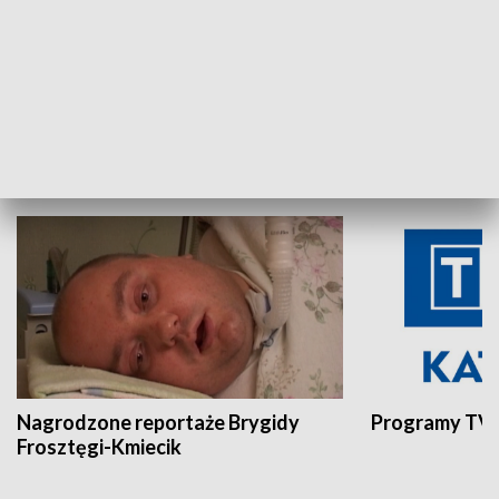
Aktualności sprzed lat
Z historią w tl
INNE
Nagrodzone reportaże Brygidy
Programy TVP
Frosztęgi-Kmiecik