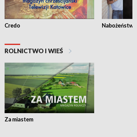
Credo
Nabożeństwa 
ROLNICTWO I WIEŚ
Za miastem