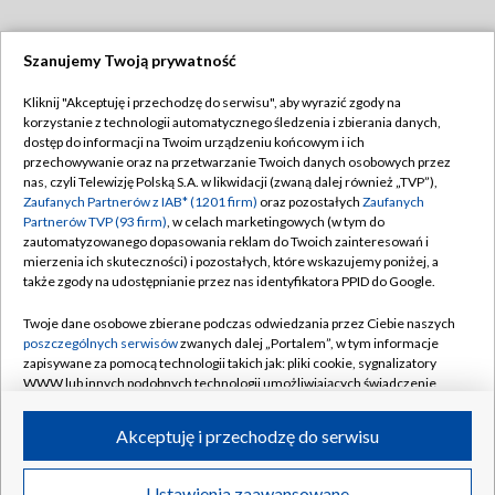
Szanujemy Twoją prywatność
Dołącz do nas:
Kliknij "Akceptuję i przechodzę do serwisu", aby wyrazić zgody na
korzystanie z technologii automatycznego śledzenia i zbierania danych,
TVP
dostęp do informacji na Twoim urządzeniu końcowym i ich
Abonament TVP
przechowywanie oraz na przetwarzanie Twoich danych osobowych przez
Regulamin TVP
nas, czyli Telewizję Polską S.A. w likwidacji (zwaną dalej również „TVP”),
Emisja w TVP
Polityka prywatności
Zaufanych Partnerów z IAB* (1201 firm)
oraz pozostałych
Zaufanych
Partnerów TVP (93 firm)
, w celach marketingowych (w tym do
Centrum informacji TVP
Moje zgody
zautomatyzowanego dopasowania reklam do Twoich zainteresowań i
mierzenia ich skuteczności) i pozostałych, które wskazujemy poniżej, a
Naziemna Telewizja Cyfrowa
Pomoc
także zgody na udostępnianie przez nas identyfikatora PPID do Google.
Sklep TVP
Biuro reklamy
Twoje dane osobowe zbierane podczas odwiedzania przez Ciebie naszych
Rada Programowa
Kontakt
poszczególnych serwisów
zwanych dalej „Portalem”, w tym informacje
zapisywane za pomocą technologii takich jak: pliki cookie, sygnalizatory
System NOS
WWW lub innych podobnych technologii umożliwiających świadczenie
dopasowanych i bezpiecznych usług, personalizację treści oraz reklam,
Informacje o nadawcy
Kanały
udostępnianie funkcji mediów społecznościowych oraz analizowanie
Akceptuję i przechodzę do serwisu
ruchu w Internecie.
Program dla prasy
©2026 Telewizja Polska S.A. w likwidacji
Biuro Reklamy
Twoje dane osobowe zbierane podczas odwiedzania przez Ciebie
Ustawienia zaawansowane