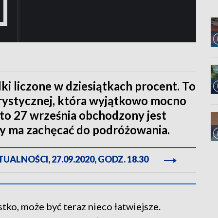
dki liczone w dziesiątkach procent. To
turystycznej, która wyjątkowo mocno
to 27 września obchodzony jest
ry ma zachęcać do podróżowania.
ALNOŚCI, 27.09.2020, GODZ. 18.30
ko, może być teraz nieco łatwiejsze.