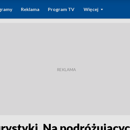
gramy
Reklama
Program TV
Więcej
ystyki. Na podróżującyc