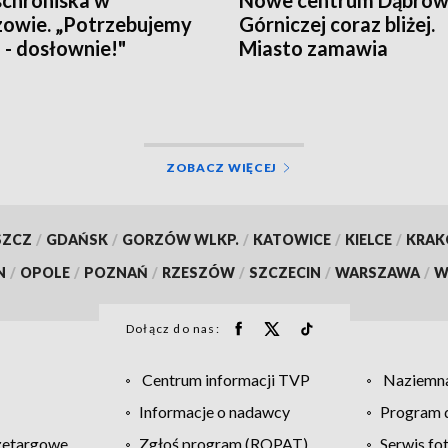
owie. „Potrzebujemy
Górniczej coraz bliżej.
a - dosłownie!"
Miasto zamawia
wyposażenie
ZOBACZ WIĘCEJ
SZCZ
/
GDAŃSK
/
GORZÓW WLKP.
/
KATOWICE
/
KIELCE
/
KRA
N
/
OPOLE
/
POZNAŃ
/
RZESZÓW
/
SZCZECIN
/
WARSZAWA
/
W
Dołącz do nas:
Centrum informacji TVP
Naziemna
Informacje o nadawcy
Program d
zetargowe
Zgłoś program (ROPAT)
Serwis fo