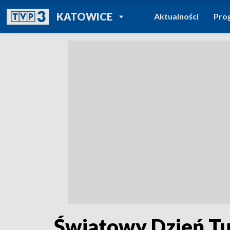
POWRÓT DO
KATOWICE
Aktualności
Pro
TVP REGIONY
Światowy Dzień Tur