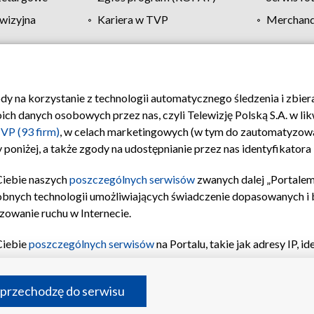
wizyjna
Kariera w TVP
Merchandi
Polityka prywatności
Moje zgody
Pomoc
Biuro re
ody na korzystanie z technologii automatycznego śledzenia i zbie
 danych osobowych przez nas, czyli Telewizję Polską S.A. w likw
VP (93 firm)
, w celach marketingowych (w tym do zautomatyzow
 poniżej, a także zgody na udostępnianie przez nas identyfikator
Ciebie naszych
poszczególnych serwisów
zwanych dalej „Portalem
obnych technologii umożliwiających świadczenie dopasowanych i be
zowanie ruchu w Internecie.
Ciebie
poszczególnych serwisów
na Portalu, takie jak adresy IP, 
sach Portalu czy historia odwiedzin będą przetwarzane przez TV
ji: przechowywania informacji na urządzeniu lub dostęp do nich,
©2026 Telewizja Polska S.A. w likwidacji
 przechodzę do serwisu
enia profilu spersonalizowanych treści, wyboru spersonalizowany
inii odbiorców, opracowywania i ulepszania produktów, zapewnie