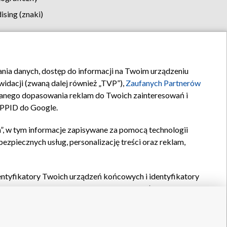
sing (znaki)
klamy
Kontakt
rania danych, dostęp do informacji na Twoim urządzeniu
idacji (zwaną dalej również „TVP”),
Zaufanych Partnerów
anego dopasowania reklam do Twoich zainteresowań i
a PPID do Google.
”, w tym informacje zapisywane za pomocą technologii
zpiecznych usług, personalizację treści oraz reklam,
identyfikatory Twoich urządzeń końcowych i identyfikatory
P,
Zaufanych Partnerów z IAB
oraz pozostałych
Zaufanych
 wyboru podstawowych reklam, wyboru spersonalizowanych
ch treści, pomiaru wydajności reklam, pomiaru wydajności
nia bezpieczeństwa, zapobiegania oszustwom i usuwania