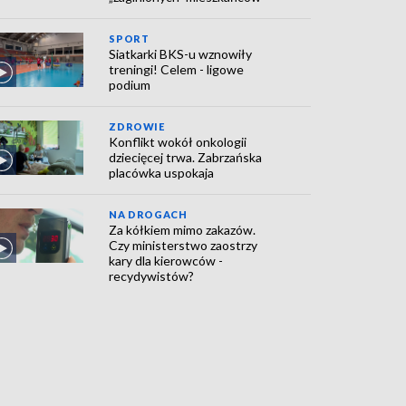
SPORT
Siatkarki BKS-u wznowiły
treningi! Celem - ligowe
podium
ZDROWIE
Konflikt wokół onkologii
dziecięcej trwa. Zabrzańska
placówka uspokaja
NA DROGACH
Za kółkiem mimo zakazów.
Czy ministerstwo zaostrzy
kary dla kierowców -
recydywistów?