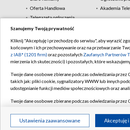
Oferta Handlowa
Akademia Tele
Telegazeta ogłoszenia
Szanujemy Twoją prywatność
Regulamin TVP
Kliknij "Akceptuję i przechodzę do serwisu", aby wyrazić zg
końcowym i ich przechowywanie oraz na przetwarzanie Twoich
z IAB* (1201 firm)
oraz pozostałych
Zaufanych Partnerów T
mierzenia ich skuteczności) i pozostałych, które wskazujemy
Twoje dane osobowe zbierane podczas odwiedzania przez 
takich jak: pliki cookie, sygnalizatory WWW lub innych pod
udostępnianie funkcji mediów społecznościowych oraz anali
Twoje dane osobowe zbierane podczas odwiedzania przez 
plików cookie, informacje o Twoich wyszukiwaniach w serwi
Partnerów TVP
dla realizacji następujących celów i funkc
Ustawienia zaawansowane
Akceptuję i
reklam, tworzenia profilu spersonalizowanych reklam, tworz
treści, stosowania badań rynkowych w celu generowania op