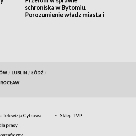
schroniska w Bytomiu.
Porozumienie władz miasta i
fundacji
KÓW
/
LUBLIN
/
ŁÓDŹ
/
ROCŁAW
 Telewizja Cyfrowa
Sklep TVP
la prasy
tograficzny