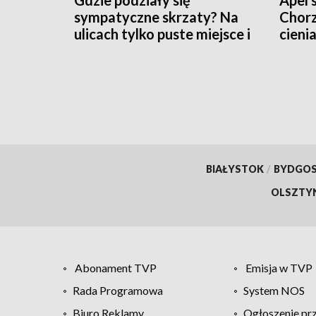
sympatyczne skrzaty? Na
Chorz
ulicach tylko puste miejsce i
cieni
pytający mieszkańcy
BIAŁYSTOK
/
BYDGO
OLSZTY
Abonament TVP
Emisja w TVP
Rada Programowa
System NOS
Biuro Reklamy
Ogłoszenie pr