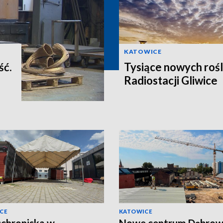
KATOWICE
ść.
Tysiące nowych rośl
Radiostacji Gliwice
CE
KATOWICE
schroniska w
Nowe centrum Dąbro