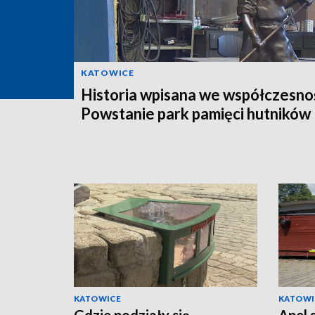
KATOWICE
Historia wpisana we współczesno
Powstanie park pamięci hutników
KATOWICE
KATOWI
Gdzie podziały się
Apel 