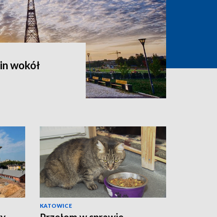
in wokół
KATOWICE
wy
Przełom w sprawie