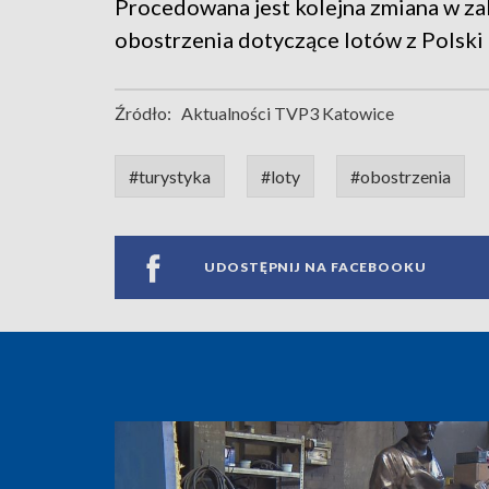
Procedowana jest kolejna zmiana w za
obostrzenia dotyczące lotów z Polski 
Źródło:
Aktualności TVP3 Katowice
#turystyka
#loty
#obostrzenia
UDOSTĘPNIJ NA FACEBOOKU