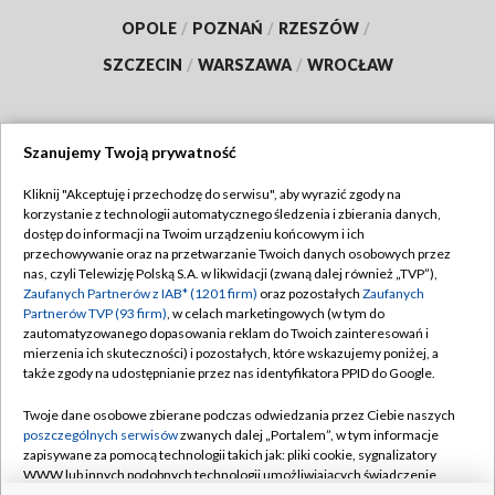
OPOLE
/
POZNAŃ
/
RZESZÓW
/
SZCZECIN
/
WARSZAWA
/
WROCŁAW
Szanujemy Twoją prywatność
Dołącz do nas:
Kliknij "Akceptuję i przechodzę do serwisu", aby wyrazić zgody na
korzystanie z technologii automatycznego śledzenia i zbierania danych,
TVP
dostęp do informacji na Twoim urządzeniu końcowym i ich
Abonament TVP
przechowywanie oraz na przetwarzanie Twoich danych osobowych przez
Regulamin TVP
nas, czyli Telewizję Polską S.A. w likwidacji (zwaną dalej również „TVP”),
Emisja w TVP
Polityka prywatności
Zaufanych Partnerów z IAB* (1201 firm)
oraz pozostałych
Zaufanych
Partnerów TVP (93 firm)
, w celach marketingowych (w tym do
Centrum informacji TVP
Moje zgody
zautomatyzowanego dopasowania reklam do Twoich zainteresowań i
mierzenia ich skuteczności) i pozostałych, które wskazujemy poniżej, a
Naziemna Telewizja Cyfrowa
Pomoc
także zgody na udostępnianie przez nas identyfikatora PPID do Google.
Sklep TVP
Biuro reklamy
Twoje dane osobowe zbierane podczas odwiedzania przez Ciebie naszych
Rada Programowa
Kontakt
poszczególnych serwisów
zwanych dalej „Portalem”, w tym informacje
zapisywane za pomocą technologii takich jak: pliki cookie, sygnalizatory
System NOS
WWW lub innych podobnych technologii umożliwiających świadczenie
dopasowanych i bezpiecznych usług, personalizację treści oraz reklam,