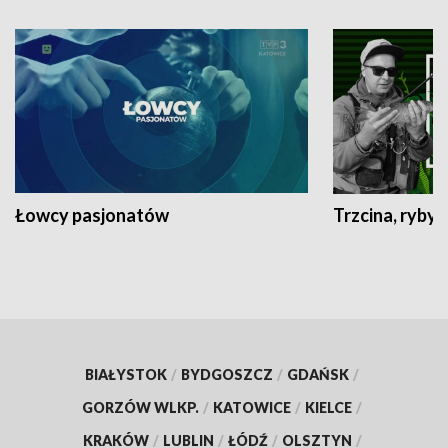
Łowcy pasjonatów
Trzcina, ryby 
BIAŁYSTOK
/
BYDGOSZCZ
/
GDAŃSK
/
GORZÓW WLKP.
/
KATOWICE
/
KIELCE
/
KRAKÓW
/
LUBLIN
/
ŁÓDŹ
/
OLSZTYN
/