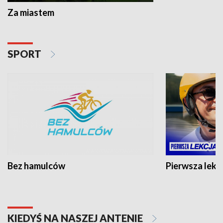
Za miastem
SPORT
Bez hamulców
Pierwsza lekc
KIEDYŚ NA NASZEJ ANTENIE