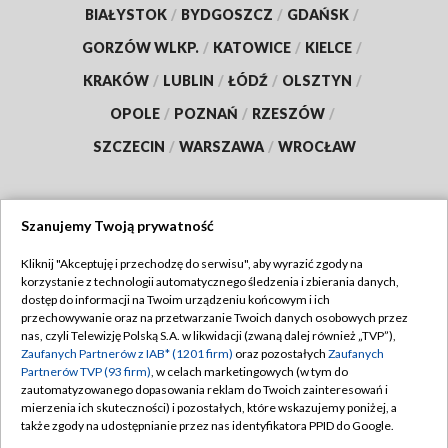
BIAŁYSTOK
/
BYDGOSZCZ
/
GDAŃSK
/
GORZÓW WLKP.
/
KATOWICE
/
KIELCE
/
KRAKÓW
/
LUBLIN
/
ŁÓDŹ
/
OLSZTYN
/
OPOLE
/
POZNAŃ
/
RZESZÓW
/
SZCZECIN
/
WARSZAWA
/
WROCŁAW
Szanujemy Twoją prywatność
Dołącz do nas:
Kliknij "Akceptuję i przechodzę do serwisu", aby wyrazić zgody na
korzystanie z technologii automatycznego śledzenia i zbierania danych,
TVP
dostęp do informacji na Twoim urządzeniu końcowym i ich
Abonament TVP
przechowywanie oraz na przetwarzanie Twoich danych osobowych przez
Regulamin TVP
nas, czyli Telewizję Polską S.A. w likwidacji (zwaną dalej również „TVP”),
Emisja w TVP
Polityka prywatności
Zaufanych Partnerów z IAB* (1201 firm)
oraz pozostałych
Zaufanych
Partnerów TVP (93 firm)
, w celach marketingowych (w tym do
Centrum informacji TVP
Moje zgody
zautomatyzowanego dopasowania reklam do Twoich zainteresowań i
mierzenia ich skuteczności) i pozostałych, które wskazujemy poniżej, a
Naziemna Telewizja Cyfrowa
Pomoc
także zgody na udostępnianie przez nas identyfikatora PPID do Google.
Sklep TVP