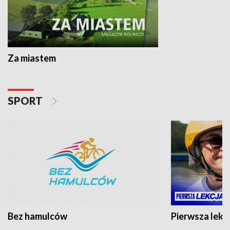
Za miastem
SPORT
Bez hamulców
Pierwsza lekc