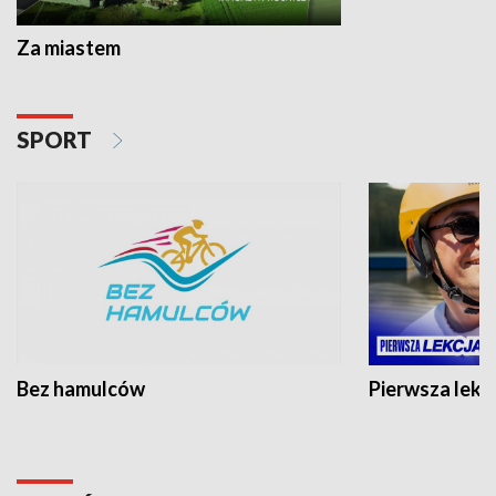
Za miastem
SPORT
Bez hamulców
Pierwsza lekc