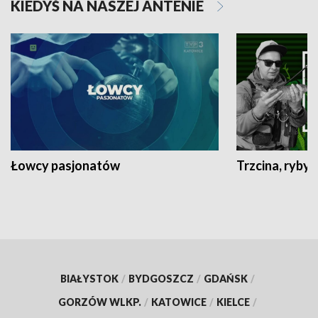
KIEDYŚ NA NASZEJ ANTENIE
Łowcy pasjonatów
Trzcina, ryby 
BIAŁYSTOK
/
BYDGOSZCZ
/
GDAŃSK
/
GORZÓW WLKP.
/
KATOWICE
/
KIELCE
/