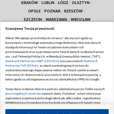
KRAKÓW
/
LUBLIN
/
ŁÓDŹ
/
OLSZTYN
/
OPOLE
/
POZNAŃ
/
RZESZÓW
/
SZCZECIN
/
WARSZAWA
/
WROCŁAW
Szanujemy Twoją prywatność
Kliknij "Akceptuję i przechodzę do serwisu", aby wyrazić zgody na
korzystanie z technologii automatycznego śledzenia i zbierania danych,
Dołącz do nas:
dostęp do informacji na Twoim urządzeniu końcowym i ich
przechowywanie oraz na przetwarzanie Twoich danych osobowych przez
TVP
nas, czyli Telewizję Polską S.A. w likwidacji (zwaną dalej również „TVP”),
Zaufanych Partnerów z IAB* (1201 firm)
oraz pozostałych
Zaufanych
Abonament TVP
Regulamin TVP
Partnerów TVP (93 firm)
, w celach marketingowych (w tym do
zautomatyzowanego dopasowania reklam do Twoich zainteresowań i
Emisja w TVP
Polityka prywatności
mierzenia ich skuteczności) i pozostałych, które wskazujemy poniżej, a
Centrum informacji TVP
także zgody na udostępnianie przez nas identyfikatora PPID do Google.
Moje zgody
Naziemna Telewizja Cyfrowa
Pomoc
Twoje dane osobowe zbierane podczas odwiedzania przez Ciebie naszych
poszczególnych serwisów
zwanych dalej „Portalem”, w tym informacje
Sklep TVP
Biuro reklamy
zapisywane za pomocą technologii takich jak: pliki cookie, sygnalizatory
WWW lub innych podobnych technologii umożliwiających świadczenie
Rada Programowa
Kontakt
dopasowanych i bezpiecznych usług, personalizację treści oraz reklam,
System NOS
udostępnianie funkcji mediów społecznościowych oraz analizowanie