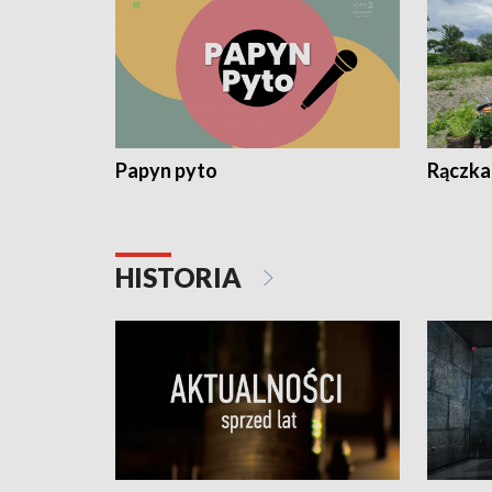
Papyn pyto
Rączka
HISTORIA