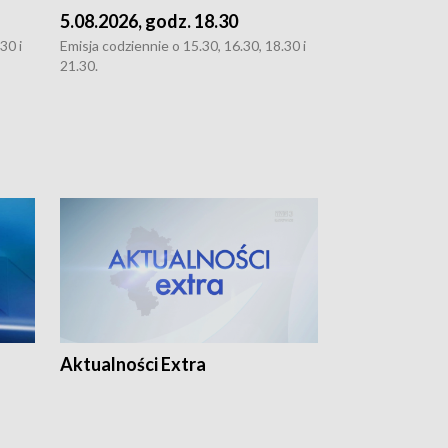
5.08.2026, godz. 18.30
4.08.2026, g
30 i
Emisja codziennie o 15.30, 16.30, 18.30 i
Emisja codziennie
21.30.
21.30.
Aktualności Extra