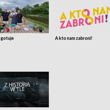
 gotuje
A kto nam zabroni!