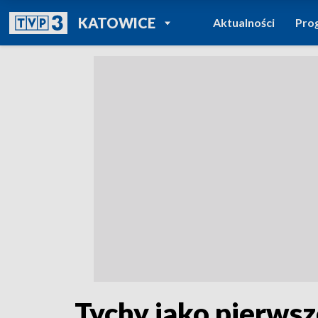
POWRÓT DO
KATOWICE
Aktualności
Pro
TVP REGIONY
Tychy jako pierws