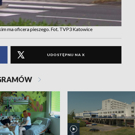
kim ma oficera pieszego. Fot. TVP3 Katowice
UDOSTĘPNIJ NA X
OGRAMÓW