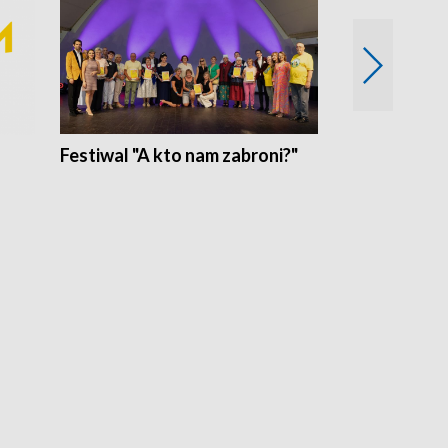
Festiwal "A kto nam zabroni?"
Mikrokosmo