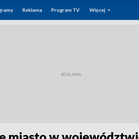
gramy
Reklama
Program TV
Więcej
ze miasto w województwi