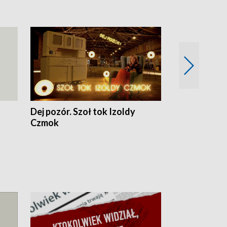
Dej pozór. Szoł tok Izoldy
Dzień z blisk
Czmok