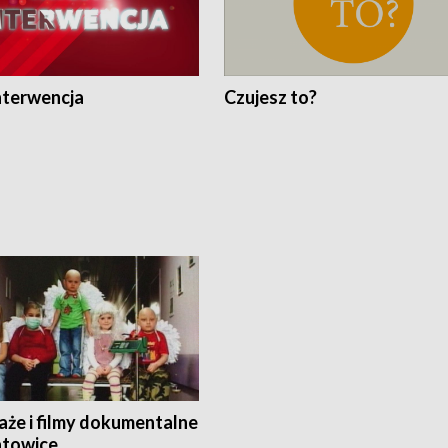
nterwencja
Czujesz to?
aże i filmy dokumentalne
towice