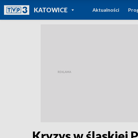
POWRÓT DO
KATOWICE
Aktualności
Pro
TVP REGIONY
Kryzys w śląskiej P