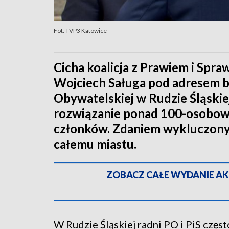
Fot. TVP3 Katowice
Cicha koalicja z Prawiem i Spraw
Wojciech Saługa pod adresem b
Obywatelskiej w Rudzie Śląskiej
rozwiązanie ponad 100-osobowe
członków. Zdaniem wykluczonyc
całemu miastu.
ZOBACZ CAŁE WYDANIE AKTU
W Rudzie Śląskiej radni PO i PiS częs