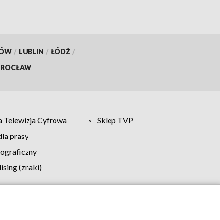
KÓW
/
LUBLIN
/
ŁÓDŹ
/
ROCŁAW
 Telewizja Cyfrowa
Sklep TVP
la prasy
tograficzny
sing (znaki)
klamy
Kontakt