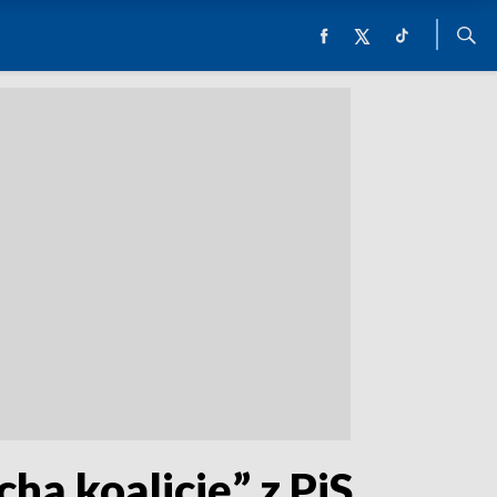
chą koalicję” z PiS