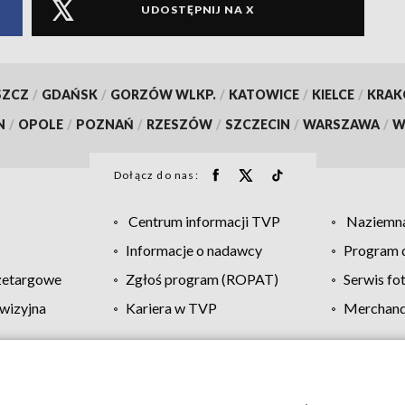
UDOSTĘPNIJ NA X
SZCZ
/
GDAŃSK
/
GORZÓW WLKP.
/
KATOWICE
/
KIELCE
/
KRA
N
/
OPOLE
/
POZNAŃ
/
RZESZÓW
/
SZCZECIN
/
WARSZAWA
/
W
Dołącz do nas:
Centrum informacji TVP
Naziemna
Informacje o nadawcy
Program d
zetargowe
Zgłoś program (ROPAT)
Serwis fo
wizyjna
Kariera w TVP
Merchandi
Polityka prywatności
Moje zgody
Pomoc
Biuro re