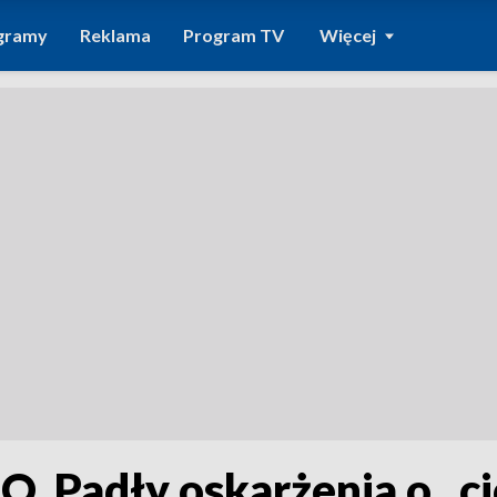
gramy
Reklama
Program TV
Więcej
O. Padły oskarżenia o „ci