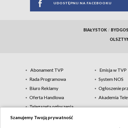
UDOSTĘPNIJ NA FACEBOOKU
BIAŁYSTOK
/
BYDGO
OLSZTY
Abonament TVP
Emisja w TVP
Rada Programowa
System NOS
Biuro Reklamy
Ogłoszenie pr
Oferta Handlowa
Akademia Tele
Telegazeta ogłoszenia
Szanujemy Twoją prywatność
Regulamin TVP