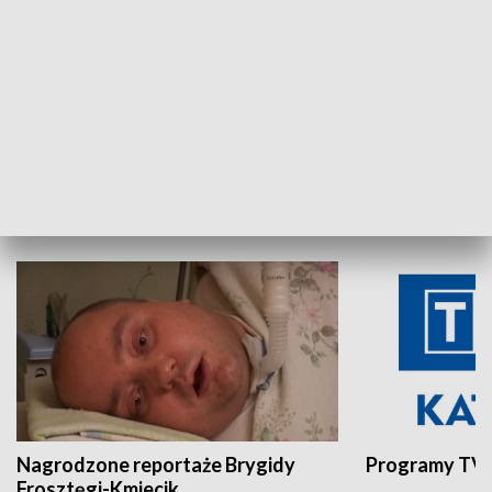
Aktualności sprzed lat
Z historią w tl
INNE
Nagrodzone reportaże Brygidy
Programy TVP
Frosztęgi-Kmiecik