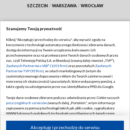
SZCZECIN
/
WARSZAWA
/
WROCŁAW
Szanujemy Twoją prywatność
Dołącz do nas:
Kliknij "Akceptuję i przechodzę do serwisu", aby wyrazić zgody na
korzystanie z technologii automatycznego śledzenia i zbierania danych,
TVP
dostęp do informacji na Twoim urządzeniu końcowym i ich
Abonament TVP
przechowywanie oraz na przetwarzanie Twoich danych osobowych przez
Regulamin TVP
nas, czyli Telewizję Polską S.A. w likwidacji (zwaną dalej również „TVP”),
Emisja w TVP
Polityka prywatności
Zaufanych Partnerów z IAB* (1201 firm)
oraz pozostałych
Zaufanych
Partnerów TVP (93 firm)
, w celach marketingowych (w tym do
Centrum informacji TVP
Moje zgody
zautomatyzowanego dopasowania reklam do Twoich zainteresowań i
mierzenia ich skuteczności) i pozostałych, które wskazujemy poniżej, a
Naziemna Telewizja Cyfrowa
Pomoc
także zgody na udostępnianie przez nas identyfikatora PPID do Google.
Sklep TVP
Biuro reklamy
Twoje dane osobowe zbierane podczas odwiedzania przez Ciebie naszych
Rada Programowa
Kontakt
poszczególnych serwisów
zwanych dalej „Portalem”, w tym informacje
zapisywane za pomocą technologii takich jak: pliki cookie, sygnalizatory
System NOS
WWW lub innych podobnych technologii umożliwiających świadczenie
dopasowanych i bezpiecznych usług, personalizację treści oraz reklam,
Informacje o nadawcy
Kanały
udostępnianie funkcji mediów społecznościowych oraz analizowanie
Akceptuję i przechodzę do serwisu
ruchu w Internecie.
Program dla prasy