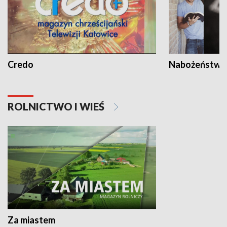
Credo
Nabożeństwa 
ROLNICTWO I WIEŚ
Za miastem