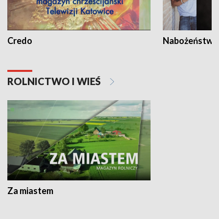
Credo
Nabożeństwa 
ROLNICTWO I WIEŚ
Za miastem