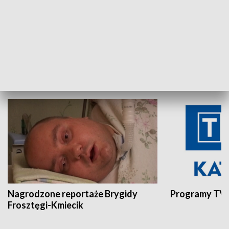
Aktualności sprzed lat
Z historią w tl
INNE
Nagrodzone reportaże Brygidy
Programy TVP
Frosztęgi-Kmiecik