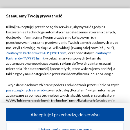
Szanujemy Twoją prywatność
Dołącz do nas:
Kliknij "Akceptuję i przechodzę do serwisu", aby wyrazić zgody na
korzystanie z technologii automatycznego śledzenia i zbierania danych,
TVP
dostęp do informacji na Twoim urządzeniu końcowym i ich
Abonament TVP
przechowywanie oraz na przetwarzanie Twoich danych osobowych przez
Regulamin TVP
nas, czyli Telewizję Polską S.A. w likwidacji (zwaną dalej również „TVP”),
Emisja w TVP
Polityka prywatności
Zaufanych Partnerów z IAB* (1201 firm)
oraz pozostałych
Zaufanych
Partnerów TVP (93 firm)
, w celach marketingowych (w tym do
Centrum informacji TVP
Moje zgody
zautomatyzowanego dopasowania reklam do Twoich zainteresowań i
mierzenia ich skuteczności) i pozostałych, które wskazujemy poniżej, a
Naziemna Telewizja Cyfrowa
Pomoc
także zgody na udostępnianie przez nas identyfikatora PPID do Google.
Sklep TVP
Biuro reklamy
Twoje dane osobowe zbierane podczas odwiedzania przez Ciebie naszych
Rada Programowa
Kontakt
poszczególnych serwisów
zwanych dalej „Portalem”, w tym informacje
zapisywane za pomocą technologii takich jak: pliki cookie, sygnalizatory
System NOS
WWW lub innych podobnych technologii umożliwiających świadczenie
dopasowanych i bezpiecznych usług, personalizację treści oraz reklam,
Informacje o nadawcy
Kanały
udostępnianie funkcji mediów społecznościowych oraz analizowanie
Akceptuję i przechodzę do serwisu
ruchu w Internecie.
Program dla prasy
©2026 Telewizja Polska S.A. w likwidacji
Biuro Reklamy
Twoje dane osobowe zbierane podczas odwiedzania przez Ciebie
Ustawienia zaawansowane