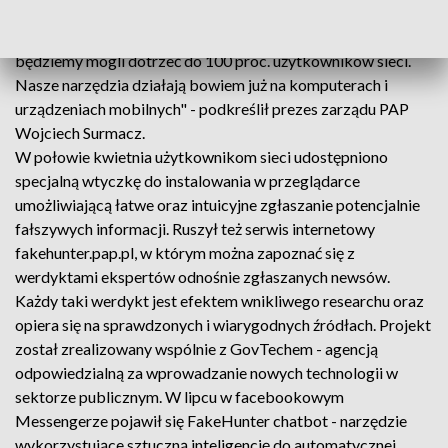
narzędzi do wyszukiwania fałszywych informacji na temat
koronawirusa krążących w Internecie. "Dzięki tej aplikacji
będziemy mogli dotrzeć do 100 proc. użytkowników sieci.
Nasze narzędzia działają bowiem już na komputerach i
urządzeniach mobilnych" - podkreślił prezes zarządu PAP
Wojciech Surmacz.
W połowie kwietnia użytkownikom sieci udostępniono
specjalną wtyczkę do instalowania w przeglądarce
umożliwiającą łatwe oraz intuicyjne zgłaszanie potencjalnie
fałszywych informacji. Ruszył też serwis internetowy
fakehunter.pap.pl, w którym można zapoznać się z
werdyktami ekspertów odnośnie zgłaszanych newsów.
Każdy taki werdykt jest efektem wnikliwego researchu oraz
opiera się na sprawdzonych i wiarygodnych źródłach. Projekt
został zrealizowany wspólnie z GovTechem - agencją
odpowiedzialną za wprowadzanie nowych technologii w
sektorze publicznym. W lipcu w facebookowym
Messengerze pojawił się FakeHunter chatbot - narzędzie
wykorzystujące sztuczną inteligencję do automatycznej