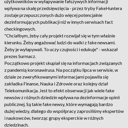
użytkowników w wyłapywanie fałszywych informacji
wpływa na skalę przedsięwzięcia - przez tryby FakeHuntera
zostaje przepuszczonych dużo więcej potencjalnie
dezinformujących publikacji niż w innych serwisach fact
checkingowych.
"Chciałbym, żeby cały projekt rozwijał się w tym właśnie
kierunku. Żeby angażować ludzi do walki z fake newsami.
Żeby je wyłapywali. To uczy czujności i edukuje" - wskazał
prezes Surmacz.
Początkowo projekt skupiał się na informacjach związanych
z pandemią koronawirusa. Na początku lipca w serwisie, w
dziale ze zweryfikowanymi informacjami pojawiła się
zakładka Finanse, Nauka i Zdrowie oraz kolejny dział
Telekomunikacja. Jest to efekt obserwacji jak wiele fake
newsów z różnych dziedzin wpływa na dezinformacje opinii
publicznej. Są takie fake newsy, które wymagają bardzo
dużej wiedzy, dlatego do współpracy zaprosiliśmy ekspertów
i naukowców, tworząc grupy eksperckie w różnych
dziedzinach.