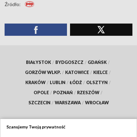
Źródło:
BIAŁYSTOK
/
BYDGOSZCZ
/
GDAŃSK
/
GORZÓW WLKP.
/
KATOWICE
/
KIELCE
/
KRAKÓW
/
LUBLIN
/
ŁÓDŹ
/
OLSZTYN
/
OPOLE
/
POZNAŃ
/
RZESZÓW
/
SZCZECIN
/
WARSZAWA
/
WROCŁAW
Szanujemy Twoją prywatność
Dołącz do nas: