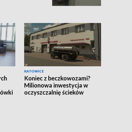
KATOWICE
ych
Koniec z beczkowozami?
Milionowa inwestycja w
cówki
oczyszczalnię ścieków
czej