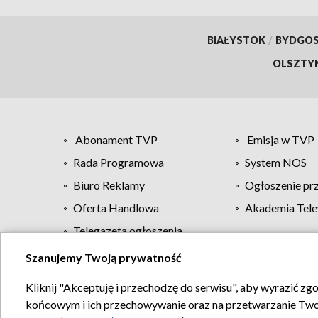
BIAŁYSTOK
/
BYDGO
OLSZTY
Abonament TVP
Emisja w TVP
Rada Programowa
System NOS
Biuro Reklamy
Ogłoszenie pr
Oferta Handlowa
Akademia Tele
Telegazeta ogłoszenia
Szanujemy Twoją prywatność
Regulamin TVP
Kliknij "Akceptuję i przechodzę do serwisu", aby wyrazić zg
końcowym i ich przechowywanie oraz na przetwarzanie Twoich