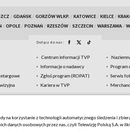
SZCZ
/
GDAŃSK
/
GORZÓW WLKP.
/
KATOWICE
/
KIELCE
/
KRA
N
/
OPOLE
/
POZNAŃ
/
RZESZÓW
/
SZCZECIN
/
WARSZAWA
/
W
Dołącz do nas:
Centrum informacji TVP
Naziemna
Informacje o nadawcy
Program d
zetargowe
Zgłoś program (ROPAT)
Serwis fo
wizyjna
Kariera w TVP
Merchandi
Polityka prywatności
Moje zgody
Pomoc
Biuro re
ody na korzystanie z technologii automatycznego śledzenia i zbie
 danych osobowych przez nas, czyli Telewizję Polską S.A. w likw