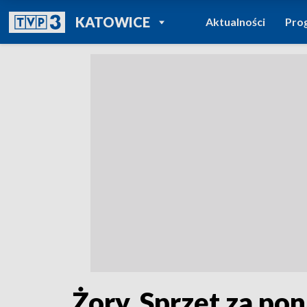
POWRÓT DO
KATOWICE
Aktualności
Pro
TVP REGIONY
Żory. Sprzęt za po