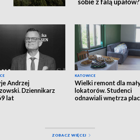
sobie z falą upałów?
CE
KATOWICE
yje Andrzej
Wielki remont dla mał
owski. Dziennikarz
lokatorów. Studenci
69 lat
odnawiali wnętrza pla
opiekuńczo-wychowaw
ZOBACZ WIĘCEJ