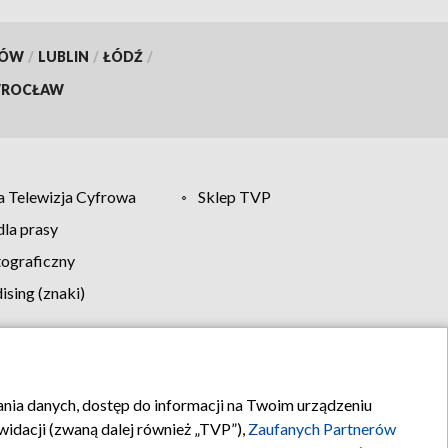
KÓW
/
LUBLIN
/
ŁÓDŹ
/
ROCŁAW
 Telewizja Cyfrowa
Sklep TVP
la prasy
tograficzny
sing (znaki)
klamy
Kontakt
rania danych, dostęp do informacji na Twoim urządzeniu
idacji (zwaną dalej również „TVP”),
Zaufanych Partnerów