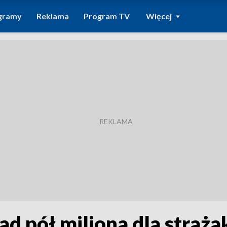
gramy
Reklama
Program TV
Więcej
nad pół miliona dla stra