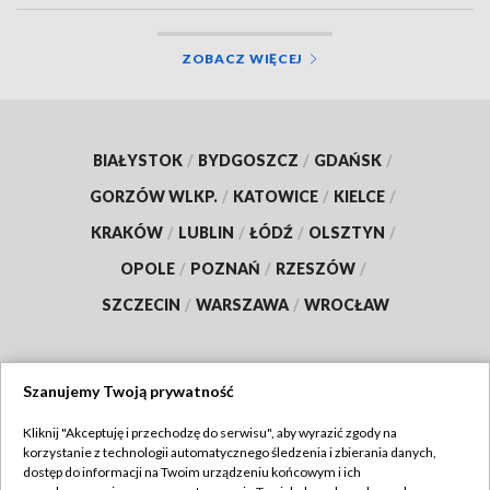
ZOBACZ WIĘCEJ
BIAŁYSTOK
/
BYDGOSZCZ
/
GDAŃSK
/
GORZÓW WLKP.
/
KATOWICE
/
KIELCE
/
KRAKÓW
/
LUBLIN
/
ŁÓDŹ
/
OLSZTYN
/
OPOLE
/
POZNAŃ
/
RZESZÓW
/
SZCZECIN
/
WARSZAWA
/
WROCŁAW
Szanujemy Twoją prywatność
Dołącz do nas:
Kliknij "Akceptuję i przechodzę do serwisu", aby wyrazić zgody na
korzystanie z technologii automatycznego śledzenia i zbierania danych,
TVP
dostęp do informacji na Twoim urządzeniu końcowym i ich