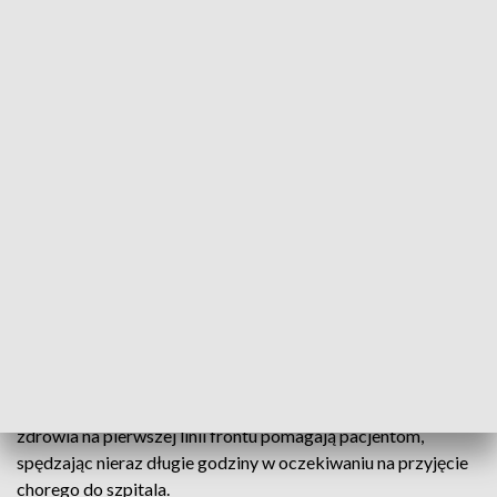
18.30
- Praca ratownika jest niezwykle ciężka, odpowiedzialna,
fascynująca, bardzo stresująca, wymagająca nie tylko
profesjonalizmu, ale także wielkiego serca i empatii. Każda
osoba pracująca w ratownictwie medycznym codziennie
naraża swoje zdrowie i życie, aby nieść pomoc drugiemu
człowiekowi. Ratownik, który podejmuje pracę, tak
naprawdę nie wie, jakie w danym dniu czekają go wyzwania i
trudne decyzje - powiedziała Justyna Soroka, psycholog i
ratownik medyczny ze Szpitala Miejskiego nr 4 w Gliwicach.
Pandemia postawiła przed zespołami ratownictwa
medycznego nowe zadania. Z narażeniem życia i własnego
zdrowia na pierwszej linii frontu pomagają pacjentom,
spędzając nieraz długie godziny w oczekiwaniu na przyjęcie
chorego do szpitala.