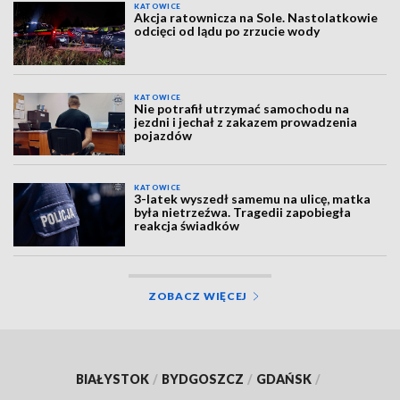
KATOWICE
Akcja ratownicza na Sole. Nastolatkowie
odcięci od lądu po zrzucie wody
KATOWICE
Nie potrafił utrzymać samochodu na
jezdni i jechał z zakazem prowadzenia
pojazdów
KATOWICE
3-latek wyszedł samemu na ulicę, matka
była nietrzeźwa. Tragedii zapobiegła
reakcja świadków
ZOBACZ WIĘCEJ
BIAŁYSTOK
/
BYDGOSZCZ
/
GDAŃSK
/