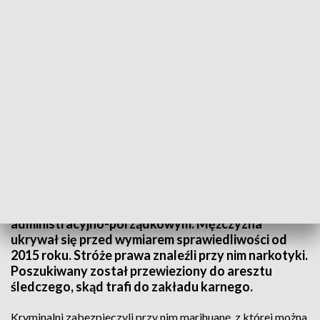
Policjanci marihuanę, z której można było przygotować blisko 40 działek
dilerskich narkotyku. Fot. Policja Śląska
Tyscy kryminalni zatrzymali 25-latka
poszukiwanego 19 listami gończymi, dwoma
nakazami doprowadzenia i jednym poszukiwaniem
administracyjno-porządkowym. Mężczyzna
ukrywał się przed wymiarem sprawiedliwości od
2015 roku. Stróże prawa znaleźli przy nim narkotyki.
Poszukiwany został przewieziony do aresztu
śledczego, skąd trafi do zakładu karnego.
Kryminalni zabezpieczyli przy nim marihuanę, z której można