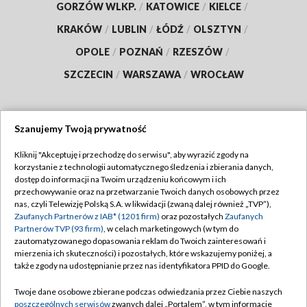
GORZÓW WLKP.
/
KATOWICE
/
KIELCE
/
KRAKÓW
/
LUBLIN
/
ŁÓDŹ
/
OLSZTYN
/
OPOLE
/
POZNAŃ
/
RZESZÓW
/
SZCZECIN
/
WARSZAWA
/
WROCŁAW
Szanujemy Twoją prywatność
Dołącz do nas:
Kliknij "Akceptuję i przechodzę do serwisu", aby wyrazić zgody na
korzystanie z technologii automatycznego śledzenia i zbierania danych,
TVP
dostęp do informacji na Twoim urządzeniu końcowym i ich
Abonament TVP
przechowywanie oraz na przetwarzanie Twoich danych osobowych przez
Regulamin TVP
nas, czyli Telewizję Polską S.A. w likwidacji (zwaną dalej również „TVP”),
Emisja w TVP
Polityka prywatności
Zaufanych Partnerów z IAB* (1201 firm)
oraz pozostałych
Zaufanych
Partnerów TVP (93 firm)
, w celach marketingowych (w tym do
Centrum informacji TVP
Moje zgody
zautomatyzowanego dopasowania reklam do Twoich zainteresowań i
mierzenia ich skuteczności) i pozostałych, które wskazujemy poniżej, a
Naziemna Telewizja Cyfrowa
Pomoc
także zgody na udostępnianie przez nas identyfikatora PPID do Google.
Sklep TVP
Biuro reklamy
Twoje dane osobowe zbierane podczas odwiedzania przez Ciebie naszych
Rada Programowa
Kontakt
poszczególnych serwisów
zwanych dalej „Portalem”, w tym informacje