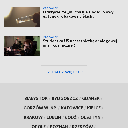
KATOWICE
Odkrycie, że „mucha nie siada"! Nowy
gatunek robaków na Śląsku
KATOWICE
Studentka UŚ uczestniczką analogowej
misji kosmicznej!
ZOBACZ WIĘCEJ
BIAŁYSTOK
/
BYDGOSZCZ
/
GDAŃSK
/
GORZÓW WLKP.
/
KATOWICE
/
KIELCE
/
KRAKÓW
/
LUBLIN
/
ŁÓDŹ
/
OLSZTYN
/
OPOLE
/
POZNAŃ
/
RZESZÓW
/