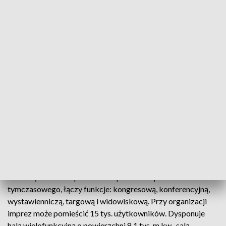
koronawirusem.
Z danych Śląskiego Urzędu Wojewódzkiego w Katowicach
wynika, że we wtorek w regionie zajętych było 912 spośród
1466 łóżek dostępnych dla pacjentów z COVID-19 w
szpitalach I, II i III poziomu. Zajęte były 84 na 114
dostępnych łóżek respiratorowych. Dane o sytuacji w tym
zakresie w środę będą dostępne dzień później. W ostatnim
czasie w regionie z dnia na dzień rośnie liczba osób
hospitalizowanych z powodu koronawirusa oraz liczba
zajętych respiratorów; wzrosła także liczba łóżek, w tym
respiratorowych.
Międzynarodowe Centrum Kongresowe w Katowicach,
które będzie zaadaptowane do potrzeb szpitala
tymczasowego, łączy funkcje: kongresową, konferencyjną,
wystawienniczą, targową i widowiskową. Przy organizacji
imprez może pomieścić 15 tys. użytkowników. Dysponuje
halą wielofunkcyjną o powierzchni 8,1 tys. m kw., salą