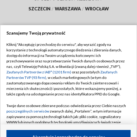
SZCZECIN
/
WARSZAWA
/
WROCŁAW
Szanujemy Twoją prywatność
Dołącz do nas:
Kliknij "Akceptuję i przechodzę do serwisu", aby wyrazić zgody na
korzystanie z technologii automatycznego śledzenia i zbierania danych,
TVP
dostęp do informacji na Twoim urządzeniu końcowym i ich
Abonament TVP
przechowywanie oraz na przetwarzanie Twoich danych osobowych przez
Regulamin TVP
nas, czyli Telewizję Polską S.A. w likwidacji (zwaną dalej również „TVP”),
Emisja w TVP
Polityka prywatności
Zaufanych Partnerów z IAB* (1201 firm)
oraz pozostałych
Zaufanych
Partnerów TVP (93 firm)
, w celach marketingowych (w tym do
Centrum informacji TVP
Moje zgody
zautomatyzowanego dopasowania reklam do Twoich zainteresowań i
mierzenia ich skuteczności) i pozostałych, które wskazujemy poniżej, a
Naziemna Telewizja Cyfrowa
Pomoc
także zgody na udostępnianie przez nas identyfikatora PPID do Google.
Sklep TVP
Biuro reklamy
Twoje dane osobowe zbierane podczas odwiedzania przez Ciebie naszych
Rada Programowa
Kontakt
poszczególnych serwisów
zwanych dalej „Portalem”, w tym informacje
zapisywane za pomocą technologii takich jak: pliki cookie, sygnalizatory
System NOS
WWW lub innych podobnych technologii umożliwiających świadczenie
dopasowanych i bezpiecznych usług, personalizację treści oraz reklam,
Informacje o nadawcy
Kanały
udostępnianie funkcji mediów społecznościowych oraz analizowanie
Akceptuję i przechodzę do serwisu