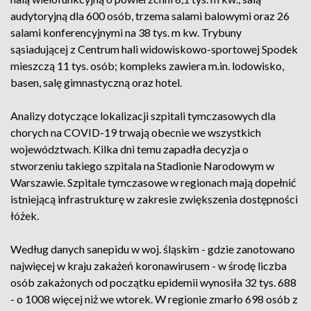
audytoryjną dla 600 osób, trzema salami balowymi oraz 26
salami konferencyjnymi na 38 tys. m kw. Trybuny
sąsiadującej z Centrum hali widowiskowo-sportowej Spodek
mieszczą 11 tys. osób; kompleks zawiera m.in. lodowisko,
basen, salę gimnastyczną oraz hotel.
Analizy dotyczące lokalizacji szpitali tymczasowych dla
chorych na COVID-19 trwają obecnie we wszystkich
województwach. Kilka dni temu zapadła decyzja o
stworzeniu takiego szpitala na Stadionie Narodowym w
Warszawie. Szpitale tymczasowe w regionach mają dopełnić
istniejącą infrastrukturę w zakresie zwiększenia dostępności
łóżek.
Według danych sanepidu w woj. śląskim - gdzie zanotowano
najwięcej w kraju zakażeń koronawirusem - w środę liczba
osób zakażonych od początku epidemii wynosiła 32 tys. 688
- o 1008 więcej niż we wtorek. W regionie zmarło 698 osób z