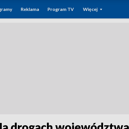
gramy
Reklama
Program TV
Więcej
 Na drogach województwa