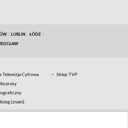
KÓW
/
LUBLIN
/
ŁÓDŹ
/
ROCŁAW
 Telewizja Cyfrowa
Sklep TVP
la prasy
tograficzny
sing (znaki)