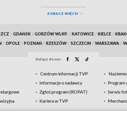
ZOBACZ WIĘCEJ
SZCZ
/
GDAŃSK
/
GORZÓW WLKP.
/
KATOWICE
/
KIELCE
/
KRA
N
/
OPOLE
/
POZNAŃ
/
RZESZÓW
/
SZCZECIN
/
WARSZAWA
/
W
Dołącz do nas:
Centrum informacji TVP
Naziemna
Informacje o nadawcy
Program d
zetargowe
Zgłoś program (ROPAT)
Serwis fo
wizyjna
Kariera w TVP
Merchandi