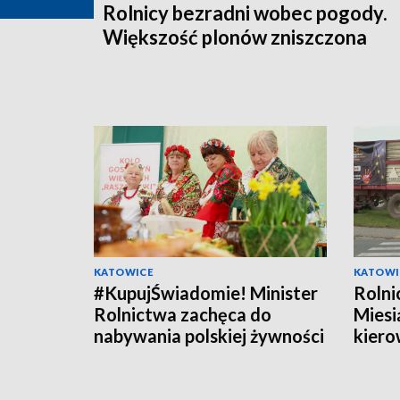
Rolnicy bezradni wobec pogody.
Większość plonów zniszczona
KATOWICE
KATOWI
#KupujŚwiadomie! Minister
Rolni
Rolnictwa zachęca do
Miesi
nabywania polskiej żywności
kier