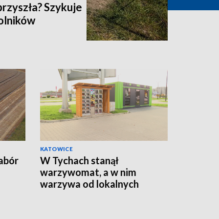
przyszła? Szykuje
rolników
KATOWICE
abór
W Tychach stanął
warzywomat, a w nim
warzywa od lokalnych
rolników