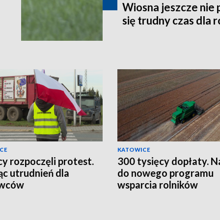
Wiosna jeszcze nie 
się trudny czas dla 
CE
KATOWICE
cy rozpoczęli protest.
300 tysięcy dopłaty. N
ąc utrudnień dla
do nowego programu
owców
wsparcia rolników