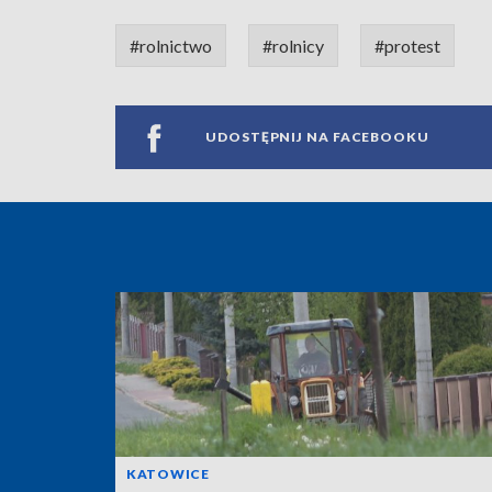
#rolnictwo
#rolnicy
#protest
UDOSTĘPNIJ NA FACEBOOKU
KATOWICE