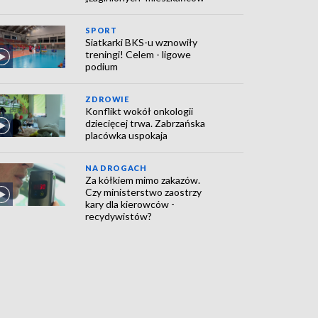
SPORT
Siatkarki BKS-u wznowiły
treningi! Celem - ligowe
podium
ZDROWIE
Konflikt wokół onkologii
dziecięcej trwa. Zabrzańska
placówka uspokaja
NA DROGACH
Za kółkiem mimo zakazów.
Czy ministerstwo zaostrzy
kary dla kierowców -
recydywistów?