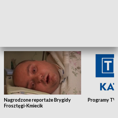
Aktualności sprzed lat
Z historią w tl
INNE
Nagrodzone reportaże Brygidy
Programy TVP
Frosztęgi-Kmiecik