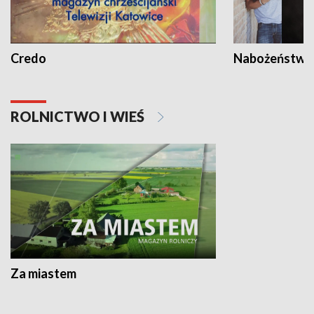
Credo
Nabożeństwa 
ROLNICTWO I WIEŚ
Za miastem