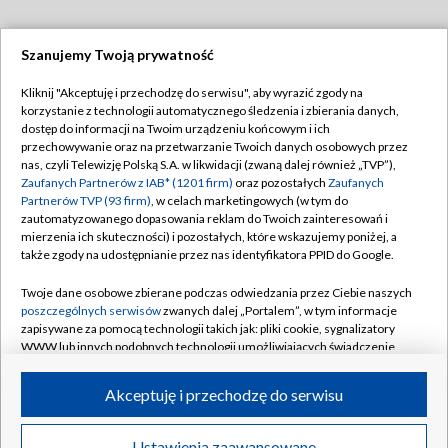
Szanujemy Twoją prywatność
Dołącz do nas:
Kliknij "Akceptuję i przechodzę do serwisu", aby wyrazić zgody na
korzystanie z technologii automatycznego śledzenia i zbierania danych,
TVP
dostęp do informacji na Twoim urządzeniu końcowym i ich
Abonament TVP
przechowywanie oraz na przetwarzanie Twoich danych osobowych przez
Regulamin TVP
nas, czyli Telewizję Polską S.A. w likwidacji (zwaną dalej również „TVP”),
Emisja w TVP
Polityka prywatności
Zaufanych Partnerów z IAB* (1201 firm)
oraz pozostałych
Zaufanych
Partnerów TVP (93 firm)
, w celach marketingowych (w tym do
Centrum informacji TVP
Moje zgody
zautomatyzowanego dopasowania reklam do Twoich zainteresowań i
mierzenia ich skuteczności) i pozostałych, które wskazujemy poniżej, a
Naziemna Telewizja Cyfrowa
Pomoc
także zgody na udostępnianie przez nas identyfikatora PPID do Google.
Sklep TVP
Biuro reklamy
Twoje dane osobowe zbierane podczas odwiedzania przez Ciebie naszych
Rada Programowa
Kontakt
poszczególnych serwisów
zwanych dalej „Portalem”, w tym informacje
zapisywane za pomocą technologii takich jak: pliki cookie, sygnalizatory
System NOS
WWW lub innych podobnych technologii umożliwiających świadczenie
dopasowanych i bezpiecznych usług, personalizację treści oraz reklam,
Informacje o nadawcy
Kanały
udostępnianie funkcji mediów społecznościowych oraz analizowanie
Akceptuję i przechodzę do serwisu
ruchu w Internecie.
Program dla prasy
©2026 Telewizja Polska S.A. w likwidacji
Biuro Reklamy
Twoje dane osobowe zbierane podczas odwiedzania przez Ciebie
Ustawienia zaawansowane