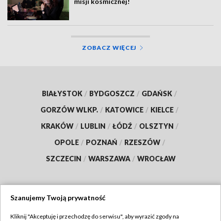
misji kosmicznej!
ZOBACZ WIĘCEJ
BIAŁYSTOK
/
BYDGOSZCZ
/
GDAŃSK
/
GORZÓW WLKP.
/
KATOWICE
/
KIELCE
/
KRAKÓW
/
LUBLIN
/
ŁÓDŹ
/
OLSZTYN
/
OPOLE
/
POZNAŃ
/
RZESZÓW
/
SZCZECIN
/
WARSZAWA
/
WROCŁAW
Szanujemy Twoją prywatność
Dołącz do nas:
Kliknij "Akceptuję i przechodzę do serwisu", aby wyrazić zgody na