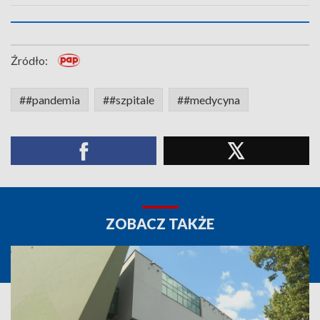
Źródło:
##pandemia
##szpitale
##medycyna
ZOBACZ TAKŻE