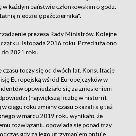
się w każdym państwie członkowskim o godz.
atnią niedzielę października".
rządzenie prezesa Rady Ministrów. Kolejne
oczątku listopada 2016 roku. Przedłuża ono
 do 2021 roku.
 czasu toczy się od dwóch lat. Konsultacje
isję Europejską wśród Europejczyków w
ondentów opowiedziało się za zniesieniem
powiedzi (największą liczbę w historii).
w ciągu roku zmiany czasu okazali się też
nego w marcu 2019 roku wynikało, że
mu rozwiązaniu opowiada się ponad trzy
podczas gdy za jego utrzymaniem optuje