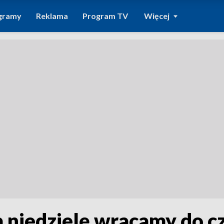
gramy
Reklama
Program TV
Więcej
a niedzielę wracamy do 