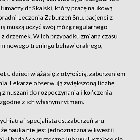
umaczy dr Skalski, który pracę naukową
radni Leczenia Zaburzeń Snu, pacjenci z
cią muszą uczyć swój mózg regularnego
a z drzemek. W ich przypadku zmiana czasu
iem nowego treningu behawioralnego,
t u dzieci wiążą się z otyłością, zaburzeniem
nia. Lekarze obserwują zwiększoną liczbę
są zmuszani do rozpoczynania i kończenia
e zgodne z ich własnym rytmem.
hiatra i specjalista ds. zaburzeń snu
że nauka nie jest jednoznaczna w kwestii
ki badań są sprzeczne lub wykluczające się.