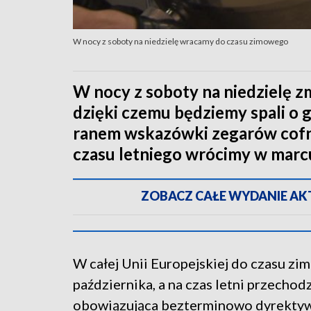
W nocy z soboty na niedzielę wracamy do czasu zimowego
W nocy z soboty na niedzielę z
dzięki czemu będziemy spali o g
ranem wskazówki zegarów cofni
czasu letniego wrócimy w marc
ZOBACZ CAŁE WYDANIE AKTU
W całej Unii Europejskiej do czasu zi
października, a na czas letni przechod
obowiązująca bezterminowo dyrektywa