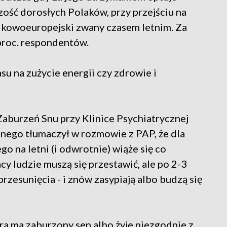
zość dorosłych Polaków, przy przejściu na
odkowoeuropejski zwany czasem letnim. Za
roc. respondentów.
u na zużycie energii czy zdrowie i
Zaburzeń Snu przy Klinice Psychiatrycznej
ego tłumaczył w rozmowie z PAP, że dla
 na letni (i odwrotnie) wiąże się co
y ludzie muszą się przestawić, ale po 2-3
rzesunięcia - i znów zasypiają albo budzą się
ra ma zaburzony sen albo żyje niezgodnie z