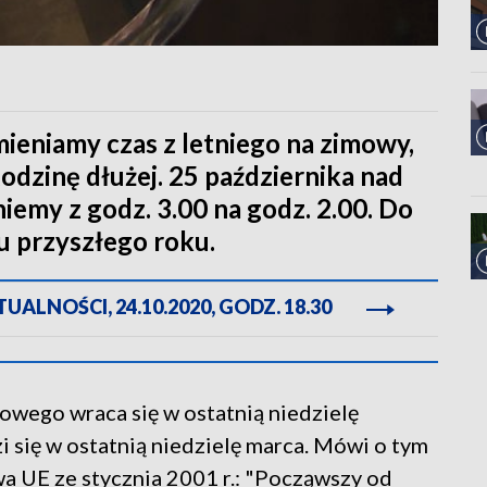
mieniamy czas z letniego na zimowy,
odzinę dłużej. 25 października nad
emy z godz. 3.00 na godz. 2.00. Do
u przyszłego roku.
ALNOŚCI, 24.10.2020, GODZ. 18.30
mowego wraca się w ostatnią niedzielę
zi się w ostatnią niedzielę marca. Mówi o tym
 UE ze stycznia 2001 r.: "Począwszy od