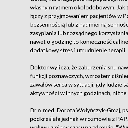
własnym rytmem okołodobowym. Jak tł
łączy z przyjmowaniem pacjentów w Po
bezsennością lub z nadmierną sennoś
zasypiania lub rozsądnego korzystani
nawet o godzinę to konieczność całk
dodatkowy stres i utrudnienie terapii.
Doktor wylicza, że zaburzenia snu nawe
funkcji poznawczych, wzrostem ciśnie
zawałów serca w sytuacji, gdy ludzie 
aktywności w innych godzinach, niż t
Dr n. med. Dorota Wołyńczyk-Gmaj, psyc
podkreślała jednak w rozmowie z PAP, 
wpływu zmiany czasu na zdrowie. "Wyni