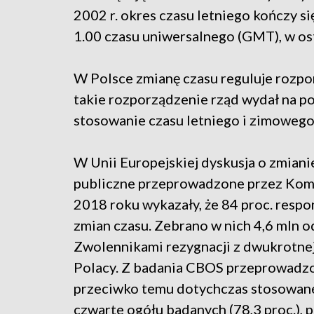
2002 r. okres czasu letniego kończy 
1.00 czasu uniwersalnego (GMT), w ost
W Polsce zmianę czasu reguluje rozpo
takie rozporządzenie rząd wydał na p
stosowanie czasu letniego i zimowego
W Unii Europejskiej dyskusja o zmianie
publiczne przeprowadzone przez Kom
2018 roku wykazały, że 84 proc. resp
zmian czasu. Zebrano w nich 4,6 mln od
Zwolennikami rezygnacji z dwukrotnej 
Polacy. Z badania CBOS przeprowadzo
przeciwko temu dotychczas stosowane
czwarte ogółu badanych (78,3 proc.), 