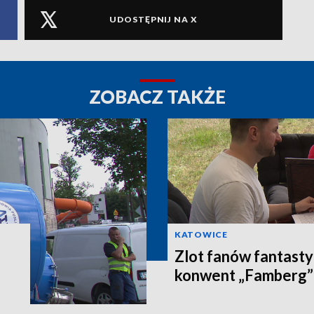
UDOSTĘPNIJ NA X
ZOBACZ TAKŻE
KATOWICE
Zlot fanów fantast
konwent „Famberg”