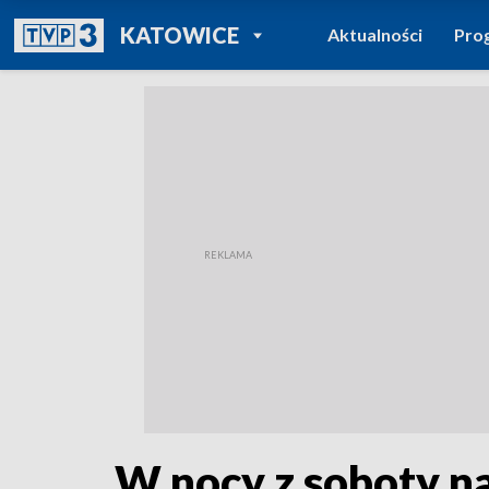
POWRÓT DO
KATOWICE
Aktualności
Pro
TVP REGIONY
W nocy z soboty n