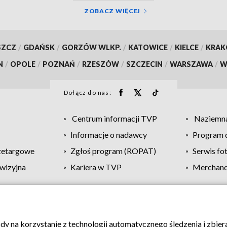
ZOBACZ WIĘCEJ
SZCZ
/
GDAŃSK
/
GORZÓW WLKP.
/
KATOWICE
/
KIELCE
/
KRA
N
/
OPOLE
/
POZNAŃ
/
RZESZÓW
/
SZCZECIN
/
WARSZAWA
/
W
Dołącz do nas:
Centrum informacji TVP
Naziemna
Informacje o nadawcy
Program d
zetargowe
Zgłoś program (ROPAT)
Serwis fo
wizyjna
Kariera w TVP
Merchandi
Polityka prywatności
Moje zgody
Pomoc
Biuro re
ody na korzystanie z technologii automatycznego śledzenia i zbie