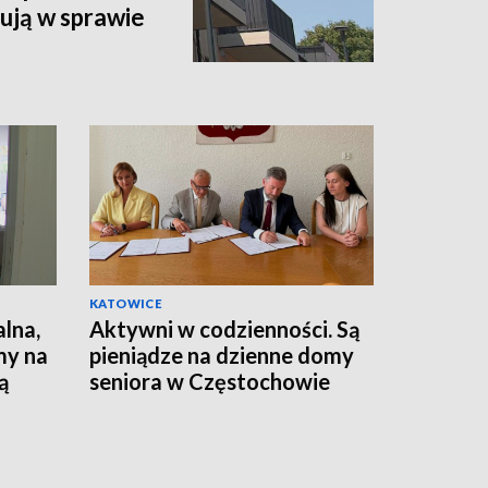
ują w sprawie
KATOWICE
alna,
Aktywni w codzienności. Są
my na
pieniądze na dzienne domy
ą
seniora w Częstochowie