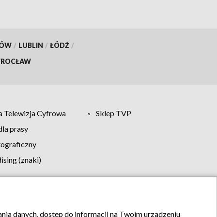
KÓW
/
LUBLIN
/
ŁÓDŹ
/
ROCŁAW
 Telewizja Cyfrowa
Sklep TVP
la prasy
tograficzny
sing (znaki)
klamy
Kontakt
rania danych, dostęp do informacji na Twoim urządzeniu