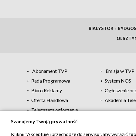
BIAŁYSTOK
/
BYDGO
OLSZTY
Abonament TVP
Emisja w TVP
Rada Programowa
System NOS
Biuro Reklamy
Ogłoszenie pr
Oferta Handlowa
Akademia Tele
Telegazeta ogłoszenia
Szanujemy Twoją prywatność
Regulamin TVP
Kliknij "Akceptuję i przechodzę do serwisu", aby wyrazić zg