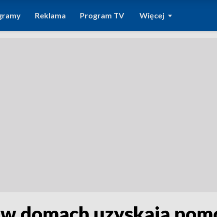
gramy
Reklama
Program TV
Więcej
y w domach uzyskają po