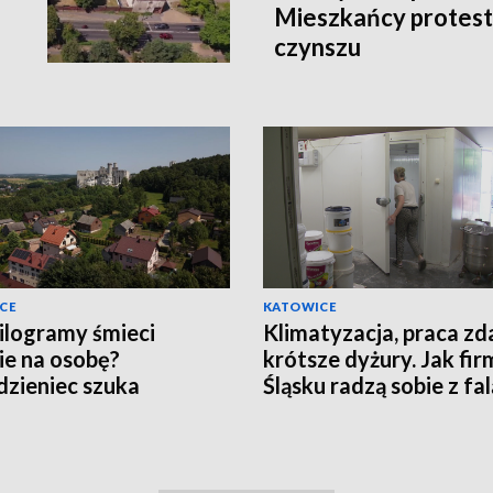
Mieszkańcy protest
czynszu
CE
KATOWICE
ilogramy śmieci
Klimatyzacja, praca zd
ie na osobę?
krótsze dyżury. Jak fir
zieniec szuka
Śląsku radzą sobie z fal
nionych" mieszkańców
upałów?