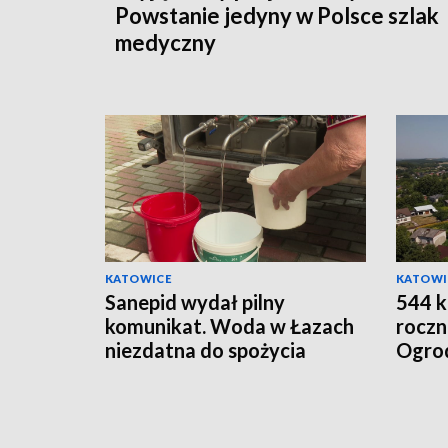
Powstanie jedyny w Polsce szlak
medyczny
KATOWICE
KATOWI
Sanepid wydał pilny
544 k
komunikat. Woda w Łazach
roczn
niezdatna do spożycia
Ogrod
„zagi