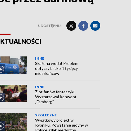
UDOSTĘPNIJ:
KTUALNOŚCI
INNE
Skażona woda! Problem
dotyczy blisko 4 tysięcy
mieszkańców
INNE
Zlot fanów fantastyki.
Wystartował konwent
„Famberg”
SPOŁECZNE
Wyjątkowy projekt w
Rybniku. Powstanie jedyny w
Polsce szlak medyczny