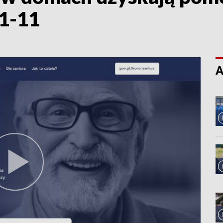
11-11
A