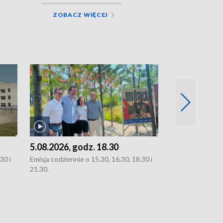
ZOBACZ WIĘCEJ
5.08.2026, godz. 18.30
4.08.2026, g
30 i
Emisja codziennie o 15.30, 16.30, 18.30 i
Emisja codziennie
21.30.
21.30.