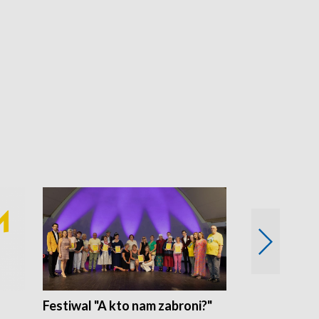
Festiwal "A kto nam zabroni?"
Mikrokosmo