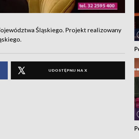
jewództwa Śląskiego. Projekt realizowany
ąskiego.
P
UDOSTĘPNIJ NA X
P