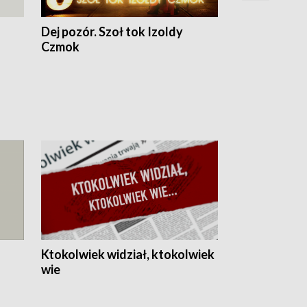
Dej pozór. Szoł tok Izoldy
Dzień z blisk
Czmok
Ktokolwiek widział, ktokolwiek
wie