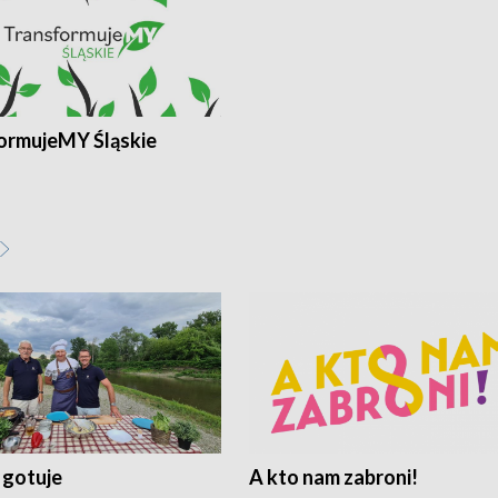
ormujeMY Śląskie
 gotuje
A kto nam zabroni!