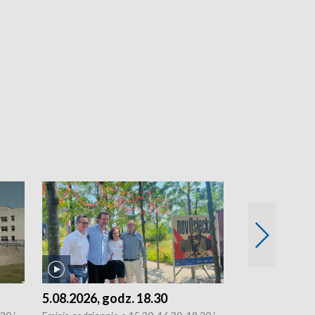
5.08.2026, godz. 18.30
4.08.2026, g