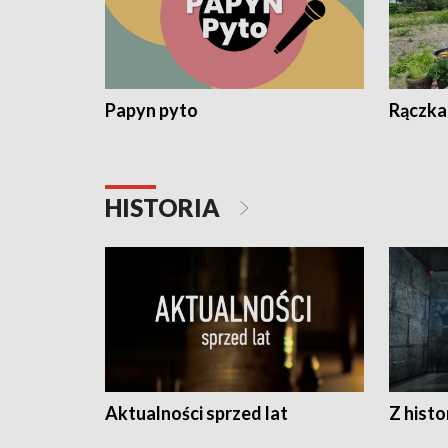
Papyn pyto
Rączka
HISTORIA
Aktualności sprzed lat
Z histo