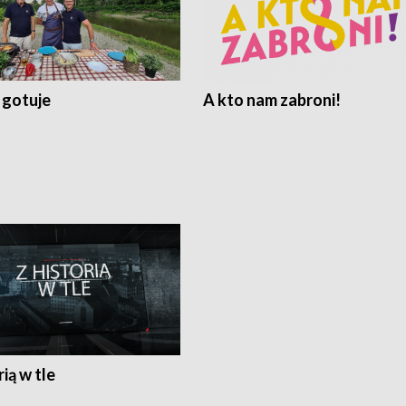
 gotuje
A kto nam zabroni!
rią w tle