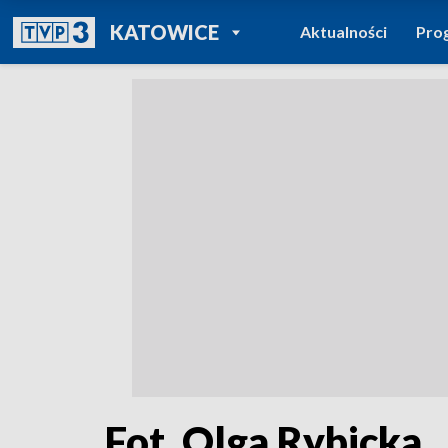
POWRÓT DO
KATOWICE
Aktualności
Pro
TVP REGIONY
Fot. Olga Rybicka