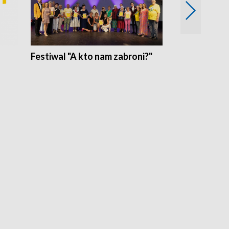
Festiwal "A kto nam zabroni?"
Mikrokosmo