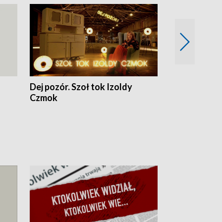
Dej pozór. Szoł tok Izoldy
Dzień z blisk
Czmok