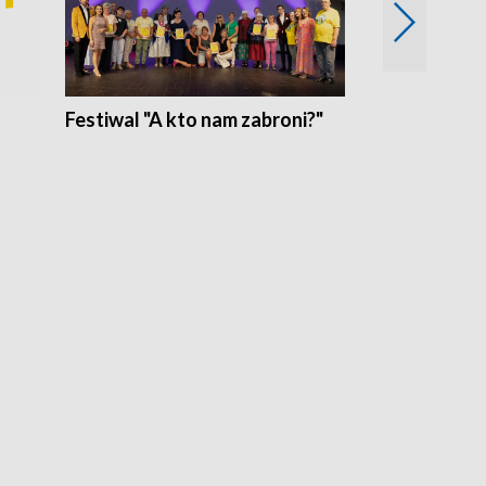
Festiwal "A kto nam zabroni?"
Mikrokosmo