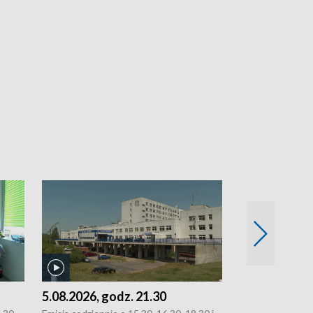
5.08.2026, godz. 21.30
5.08.2026, g