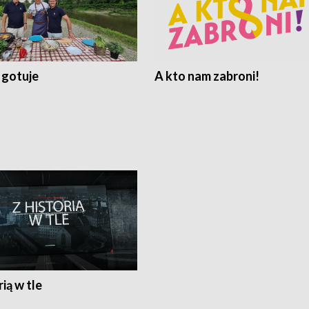
 gotuje
A kto nam zabroni!
rią w tle