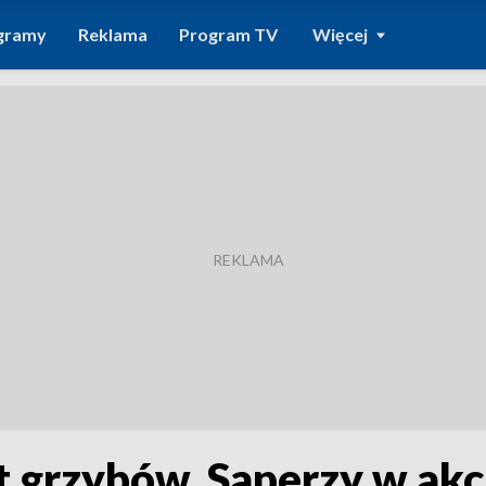
gramy
Reklama
Program TV
Więcej
 grzybów. Saperzy w akc