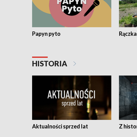
Papyn pyto
Rączka
HISTORIA
Aktualności sprzed lat
Z histo