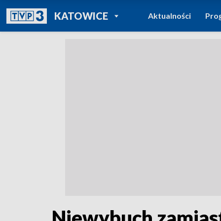
POWRÓT DO
KATOWICE
Aktualności
Pro
TVP REGIONY
Niewybuch zamiast