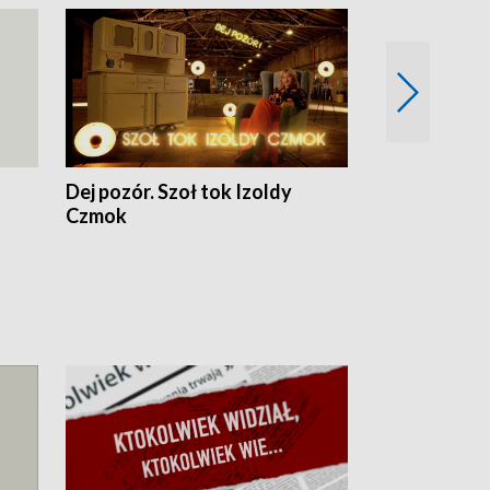
Dej pozór. Szoł tok Izoldy
Dzień z blisk
Czmok