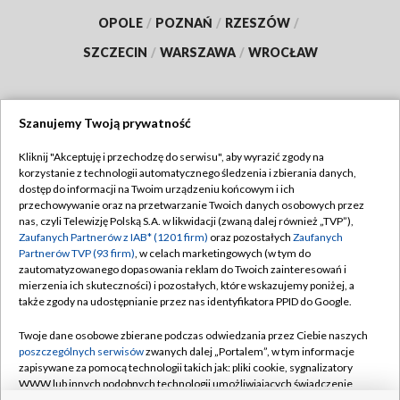
OPOLE
/
POZNAŃ
/
RZESZÓW
/
SZCZECIN
/
WARSZAWA
/
WROCŁAW
Szanujemy Twoją prywatność
Dołącz do nas:
Kliknij "Akceptuję i przechodzę do serwisu", aby wyrazić zgody na
korzystanie z technologii automatycznego śledzenia i zbierania danych,
TVP
dostęp do informacji na Twoim urządzeniu końcowym i ich
Abonament TVP
przechowywanie oraz na przetwarzanie Twoich danych osobowych przez
Regulamin TVP
nas, czyli Telewizję Polską S.A. w likwidacji (zwaną dalej również „TVP”),
Emisja w TVP
Polityka prywatności
Zaufanych Partnerów z IAB* (1201 firm)
oraz pozostałych
Zaufanych
Partnerów TVP (93 firm)
, w celach marketingowych (w tym do
Centrum informacji TVP
Moje zgody
zautomatyzowanego dopasowania reklam do Twoich zainteresowań i
mierzenia ich skuteczności) i pozostałych, które wskazujemy poniżej, a
Naziemna Telewizja Cyfrowa
Pomoc
także zgody na udostępnianie przez nas identyfikatora PPID do Google.
Sklep TVP
Biuro reklamy
Twoje dane osobowe zbierane podczas odwiedzania przez Ciebie naszych
Rada Programowa
Kontakt
poszczególnych serwisów
zwanych dalej „Portalem”, w tym informacje
zapisywane za pomocą technologii takich jak: pliki cookie, sygnalizatory
System NOS
WWW lub innych podobnych technologii umożliwiających świadczenie
dopasowanych i bezpiecznych usług, personalizację treści oraz reklam,