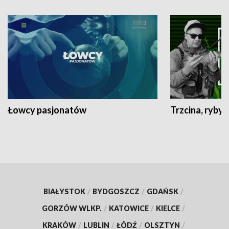
Łowcy pasjonatów
Trzcina, ryby 
BIAŁYSTOK
/
BYDGOSZCZ
/
GDAŃSK
/
GORZÓW WLKP.
/
KATOWICE
/
KIELCE
/
KRAKÓW
/
LUBLIN
/
ŁÓDŹ
/
OLSZTYN
/