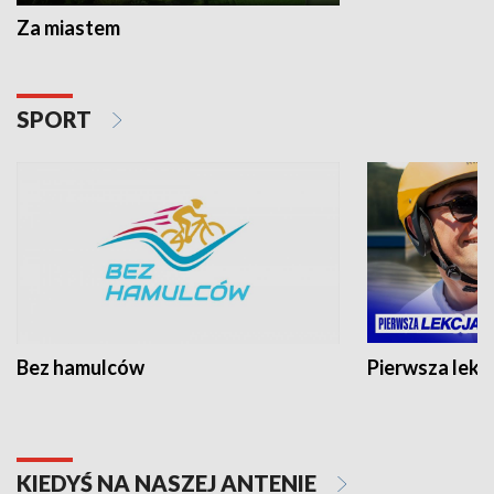
Za miastem
SPORT
Bez hamulców
Pierwsza lekc
KIEDYŚ NA NASZEJ ANTENIE