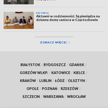
KATOWICE
Aktywni w codzienności. Są pieniądze na
dzienne domy seniora w Częstochowie
ZOBACZ WIĘCEJ
BIAŁYSTOK
/
BYDGOSZCZ
/
GDAŃSK
/
GORZÓW WLKP.
/
KATOWICE
/
KIELCE
/
KRAKÓW
/
LUBLIN
/
ŁÓDŹ
/
OLSZTYN
/
OPOLE
/
POZNAŃ
/
RZESZÓW
/
SZCZECIN
/
WARSZAWA
/
WROCŁAW