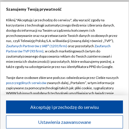
Szanujemy Twoją prywatność
Dołącz do nas:
Kliknij "Akceptuję i przechodzę do serwisu", aby wyrazić zgody na
korzystanie z technologii automatycznego śledzenia i zbierania danych,
TVP
dostęp do informacji na Twoim urządzeniu końcowym i ich
Abonament TVP
przechowywanie oraz na przetwarzanie Twoich danych osobowych przez
Regulamin TVP
nas, czyli Telewizję Polską S.A. w likwidacji (zwaną dalej również „TVP”),
Emisja w TVP
Polityka prywatności
Zaufanych Partnerów z IAB* (1201 firm)
oraz pozostałych
Zaufanych
Partnerów TVP (93 firm)
, w celach marketingowych (w tym do
Centrum informacji TVP
Moje zgody
zautomatyzowanego dopasowania reklam do Twoich zainteresowań i
mierzenia ich skuteczności) i pozostałych, które wskazujemy poniżej, a
Naziemna Telewizja Cyfrowa
Pomoc
także zgody na udostępnianie przez nas identyfikatora PPID do Google.
Sklep TVP
Biuro reklamy
Twoje dane osobowe zbierane podczas odwiedzania przez Ciebie naszych
Rada Programowa
Kontakt
poszczególnych serwisów
zwanych dalej „Portalem”, w tym informacje
zapisywane za pomocą technologii takich jak: pliki cookie, sygnalizatory
System NOS
WWW lub innych podobnych technologii umożliwiających świadczenie
dopasowanych i bezpiecznych usług, personalizację treści oraz reklam,
Informacje o nadawcy
Kanały
udostępnianie funkcji mediów społecznościowych oraz analizowanie
Akceptuję i przechodzę do serwisu
ruchu w Internecie.
Program dla prasy
©2026 Telewizja Polska S.A. w likwidacji
Biuro Reklamy
Twoje dane osobowe zbierane podczas odwiedzania przez Ciebie
Ustawienia zaawansowane
poszczególnych serwisów
na Portalu, takie jak adresy IP, identyfikatory
Ogłoszenie przetargowe