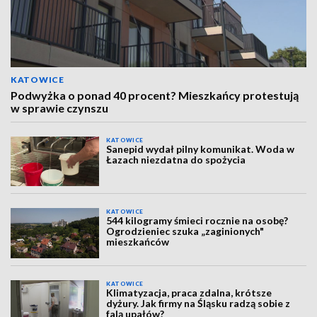
KATOWICE
Podwyżka o ponad 40 procent? Mieszkańcy protestują
w sprawie czynszu
KATOWICE
Sanepid wydał pilny komunikat. Woda w
Łazach niezdatna do spożycia
KATOWICE
544 kilogramy śmieci rocznie na osobę?
Ogrodzieniec szuka „zaginionych"
mieszkańców
KATOWICE
Klimatyzacja, praca zdalna, krótsze
dyżury. Jak firmy na Śląsku radzą sobie z
falą upałów?