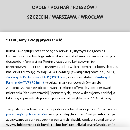
OPOLE
/
POZNAŃ
/
RZESZÓW
/
SZCZECIN
/
WARSZAWA
/
WROCŁAW
Szanujemy Twoją prywatność
Dołącz do nas:
Kliknij "Akceptuję i przechodzę do serwisu", aby wyrazić zgody na
korzystanie z technologii automatycznego śledzenia i zbierania danych,
TVP
dostęp do informacji na Twoim urządzeniu końcowym i ich
Abonament TVP
przechowywanie oraz na przetwarzanie Twoich danych osobowych przez
Regulamin TVP
nas, czyli Telewizję Polską S.A. w likwidacji (zwaną dalej również „TVP”),
Emisja w TVP
Polityka prywatności
Zaufanych Partnerów z IAB* (1201 firm)
oraz pozostałych
Zaufanych
Partnerów TVP (93 firm)
, w celach marketingowych (w tym do
Centrum informacji TVP
Moje zgody
zautomatyzowanego dopasowania reklam do Twoich zainteresowań i
mierzenia ich skuteczności) i pozostałych, które wskazujemy poniżej, a
Naziemna Telewizja Cyfrowa
Pomoc
także zgody na udostępnianie przez nas identyfikatora PPID do Google.
Sklep TVP
Biuro reklamy
Twoje dane osobowe zbierane podczas odwiedzania przez Ciebie naszych
Rada Programowa
Kontakt
poszczególnych serwisów
zwanych dalej „Portalem”, w tym informacje
zapisywane za pomocą technologii takich jak: pliki cookie, sygnalizatory
System NOS
WWW lub innych podobnych technologii umożliwiających świadczenie
dopasowanych i bezpiecznych usług, personalizację treści oraz reklam,