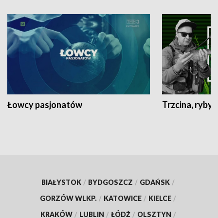
Łowcy pasjonatów
Trzcina, ryby 
BIAŁYSTOK
/
BYDGOSZCZ
/
GDAŃSK
/
GORZÓW WLKP.
/
KATOWICE
/
KIELCE
/
KRAKÓW
/
LUBLIN
/
ŁÓDŹ
/
OLSZTYN
/