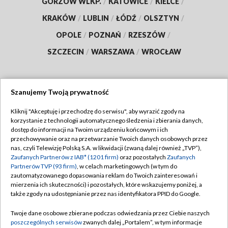
GORZÓW WLKP.
/
KATOWICE
/
KIELCE
/
KRAKÓW
/
LUBLIN
/
ŁÓDŹ
/
OLSZTYN
/
OPOLE
/
POZNAŃ
/
RZESZÓW
/
SZCZECIN
/
WARSZAWA
/
WROCŁAW
Szanujemy Twoją prywatność
Dołącz do nas:
Kliknij "Akceptuję i przechodzę do serwisu", aby wyrazić zgody na
korzystanie z technologii automatycznego śledzenia i zbierania danych,
TVP
dostęp do informacji na Twoim urządzeniu końcowym i ich
Abonament TVP
przechowywanie oraz na przetwarzanie Twoich danych osobowych przez
Regulamin TVP
nas, czyli Telewizję Polską S.A. w likwidacji (zwaną dalej również „TVP”),
Emisja w TVP
Polityka prywatności
Zaufanych Partnerów z IAB* (1201 firm)
oraz pozostałych
Zaufanych
Partnerów TVP (93 firm)
, w celach marketingowych (w tym do
Centrum informacji TVP
Moje zgody
zautomatyzowanego dopasowania reklam do Twoich zainteresowań i
mierzenia ich skuteczności) i pozostałych, które wskazujemy poniżej, a
Naziemna Telewizja Cyfrowa
Pomoc
także zgody na udostępnianie przez nas identyfikatora PPID do Google.
Sklep TVP
Biuro reklamy
Twoje dane osobowe zbierane podczas odwiedzania przez Ciebie naszych
Rada Programowa
Kontakt
poszczególnych serwisów
zwanych dalej „Portalem”, w tym informacje