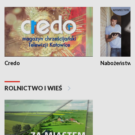
Credo
Nabożeństwa 
ROLNICTWO I WIEŚ