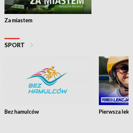
Za miastem
SPORT
Bez hamulców
Pierwsza lekc