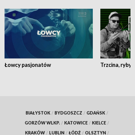
Łowcy pasjonatów
Trzcina, ryby 
BIAŁYSTOK
/
BYDGOSZCZ
/
GDAŃSK
/
GORZÓW WLKP.
/
KATOWICE
/
KIELCE
/
KRAKÓW
/
LUBLIN
/
ŁÓDŹ
/
OLSZTYN
/