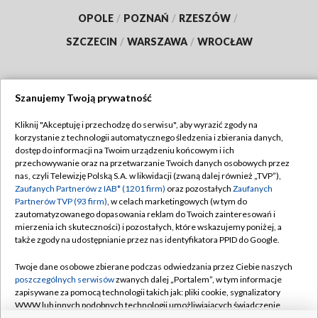
OPOLE
/
POZNAŃ
/
RZESZÓW
/
SZCZECIN
/
WARSZAWA
/
WROCŁAW
Szanujemy Twoją prywatność
Dołącz do nas:
Kliknij "Akceptuję i przechodzę do serwisu", aby wyrazić zgody na
korzystanie z technologii automatycznego śledzenia i zbierania danych,
TVP
dostęp do informacji na Twoim urządzeniu końcowym i ich
Abonament TVP
przechowywanie oraz na przetwarzanie Twoich danych osobowych przez
Regulamin TVP
nas, czyli Telewizję Polską S.A. w likwidacji (zwaną dalej również „TVP”),
Emisja w TVP
Polityka prywatności
Zaufanych Partnerów z IAB* (1201 firm)
oraz pozostałych
Zaufanych
Partnerów TVP (93 firm)
, w celach marketingowych (w tym do
Centrum informacji TVP
Moje zgody
zautomatyzowanego dopasowania reklam do Twoich zainteresowań i
mierzenia ich skuteczności) i pozostałych, które wskazujemy poniżej, a
Naziemna Telewizja Cyfrowa
Pomoc
także zgody na udostępnianie przez nas identyfikatora PPID do Google.
Sklep TVP
Biuro reklamy
Twoje dane osobowe zbierane podczas odwiedzania przez Ciebie naszych
Rada Programowa
Kontakt
poszczególnych serwisów
zwanych dalej „Portalem”, w tym informacje
zapisywane za pomocą technologii takich jak: pliki cookie, sygnalizatory
System NOS
WWW lub innych podobnych technologii umożliwiających świadczenie
dopasowanych i bezpiecznych usług, personalizację treści oraz reklam,