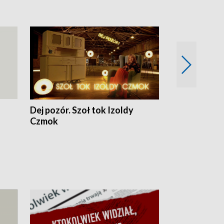
Dej pozór. Szoł tok Izoldy
Dzień z blisk
Czmok