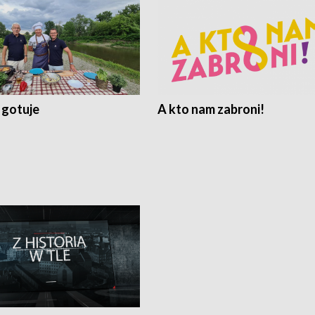
 gotuje
A kto nam zabroni!