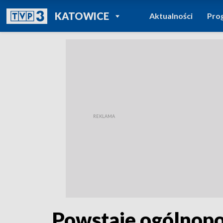
POWRÓT DO
KATOWICE
Aktualności
Pro
TVP REGIONY
Powstaje ogólnopol