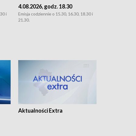
4.08.2026, godz. 18.30
3.08.2026, g
30 i
Emisja codziennie o 15.30, 16.30, 18.30 i
Emisja codziennie
21.30.
oraz 21.30
Aktualności Extra