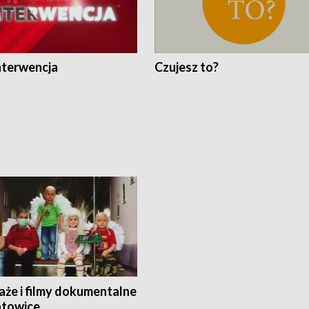
nterwencja
Czujesz to?
aże i filmy dokumentalne
towice