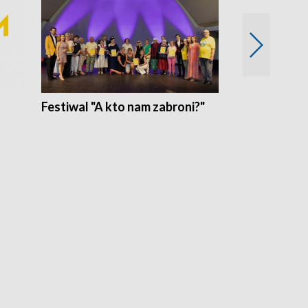
Festiwal "A kto nam zabroni?"
Mikrokosmo