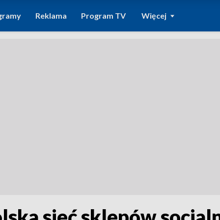
gramy
Reklama
Program TV
Więcej
ska sieć sklepów socjal