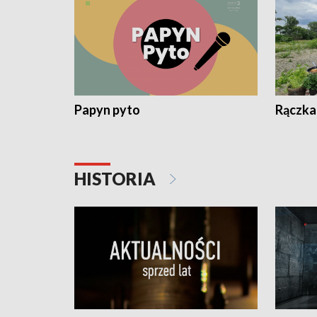
Papyn pyto
Rączka
HISTORIA