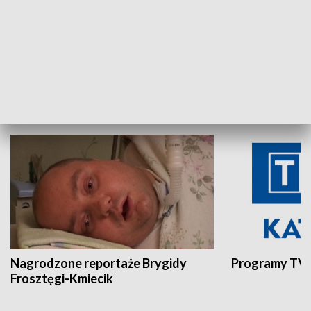
Aktualności sprzed lat
Z historią w tl
INNE
Nagrodzone reportaże Brygidy
Programy TVP
Frosztęgi-Kmiecik