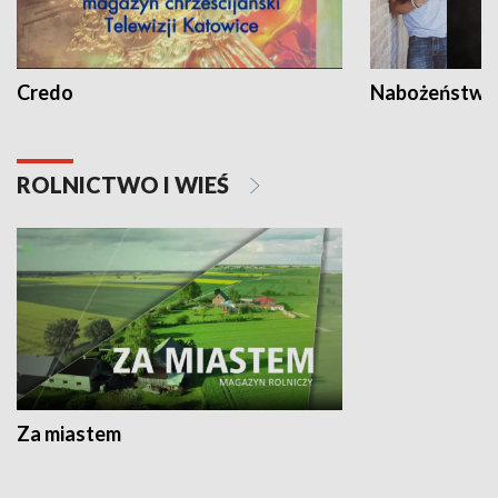
Credo
Nabożeństwa 
ROLNICTWO I WIEŚ
Za miastem