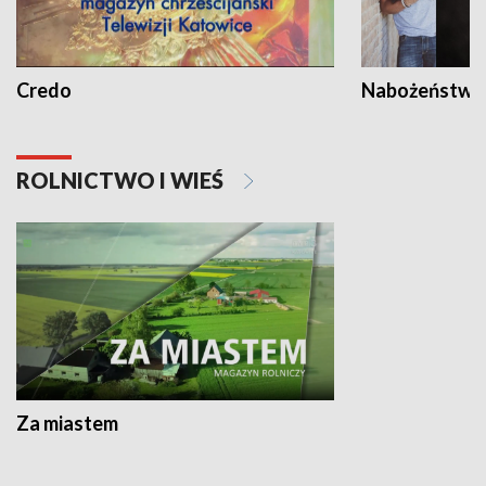
Credo
Nabożeństwa 
ROLNICTWO I WIEŚ
Za miastem