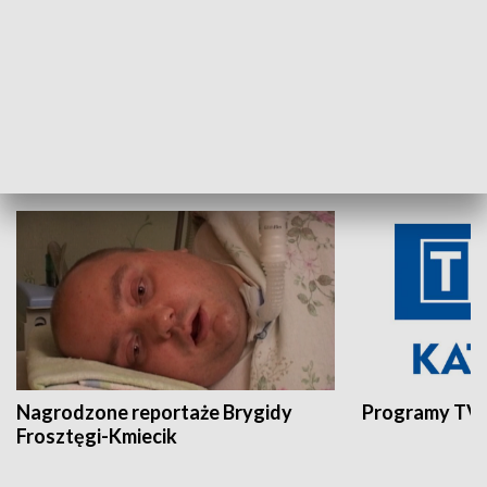
Aktualności sprzed lat
Z historią w tl
INNE
Nagrodzone reportaże Brygidy
Programy TVP
Frosztęgi-Kmiecik