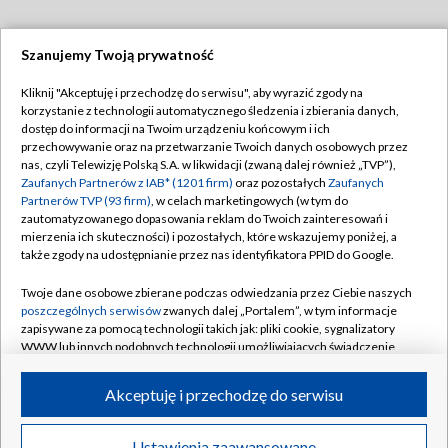
Szanujemy Twoją prywatność
Dołącz do nas:
Kliknij "Akceptuję i przechodzę do serwisu", aby wyrazić zgody na
korzystanie z technologii automatycznego śledzenia i zbierania danych,
TVP
dostęp do informacji na Twoim urządzeniu końcowym i ich
Abonament TVP
przechowywanie oraz na przetwarzanie Twoich danych osobowych przez
Regulamin TVP
nas, czyli Telewizję Polską S.A. w likwidacji (zwaną dalej również „TVP”),
Emisja w TVP
Polityka prywatności
Zaufanych Partnerów z IAB* (1201 firm)
oraz pozostałych
Zaufanych
Partnerów TVP (93 firm)
, w celach marketingowych (w tym do
Centrum informacji TVP
Moje zgody
zautomatyzowanego dopasowania reklam do Twoich zainteresowań i
mierzenia ich skuteczności) i pozostałych, które wskazujemy poniżej, a
Naziemna Telewizja Cyfrowa
Pomoc
także zgody na udostępnianie przez nas identyfikatora PPID do Google.
Sklep TVP
Biuro reklamy
Twoje dane osobowe zbierane podczas odwiedzania przez Ciebie naszych
Rada Programowa
Kontakt
poszczególnych serwisów
zwanych dalej „Portalem”, w tym informacje
zapisywane za pomocą technologii takich jak: pliki cookie, sygnalizatory
System NOS
WWW lub innych podobnych technologii umożliwiających świadczenie
dopasowanych i bezpiecznych usług, personalizację treści oraz reklam,
Informacje o nadawcy
Kanały
udostępnianie funkcji mediów społecznościowych oraz analizowanie
Akceptuję i przechodzę do serwisu
ruchu w Internecie.
Program dla prasy
©2026 Telewizja Polska S.A. w likwidacji
Biuro Reklamy
Twoje dane osobowe zbierane podczas odwiedzania przez Ciebie
Ustawienia zaawansowane