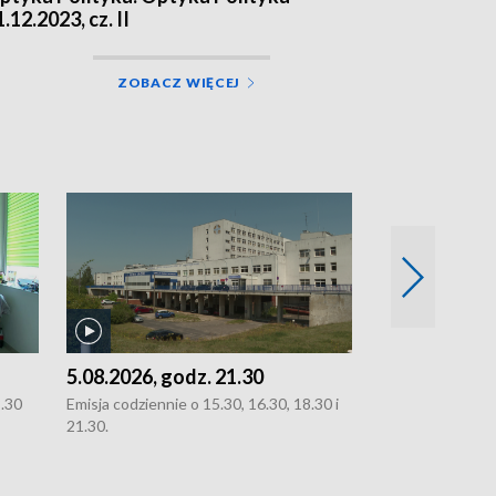
.12.2023, cz. II
ZOBACZ WIĘCEJ
5.08.2026, godz. 21.30
5.08.2026, g
8.30
Emisja codziennie o 15.30, 16.30, 18.30 i
Emisja codziennie
21.30.
21.30.