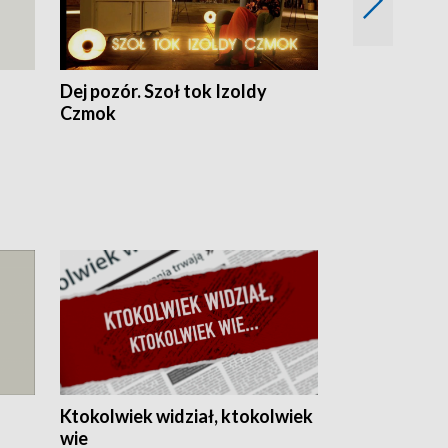
Dej pozór. Szoł tok Izoldy
Dzień z blisk
Czmok
Ktokolwiek widział, ktokolwiek
wie