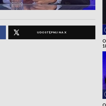
UDOSTĘPNIJ NA X
O
1
O