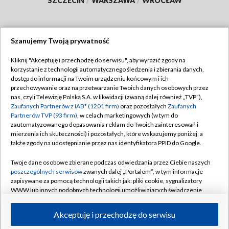
SZCZECIN
/
WARSZAWA
/
WROCŁAW
Szanujemy Twoją prywatność
Dołącz do nas:
Kliknij "Akceptuję i przechodzę do serwisu", aby wyrazić zgody na
korzystanie z technologii automatycznego śledzenia i zbierania danych,
TVP
dostęp do informacji na Twoim urządzeniu końcowym i ich
Abonament TVP
przechowywanie oraz na przetwarzanie Twoich danych osobowych przez
Regulamin TVP
nas, czyli Telewizję Polską S.A. w likwidacji (zwaną dalej również „TVP”),
Emisja w TVP
Polityka prywatności
Zaufanych Partnerów z IAB* (1201 firm)
oraz pozostałych
Zaufanych
Partnerów TVP (93 firm)
, w celach marketingowych (w tym do
Centrum informacji TVP
Moje zgody
zautomatyzowanego dopasowania reklam do Twoich zainteresowań i
mierzenia ich skuteczności) i pozostałych, które wskazujemy poniżej, a
Naziemna Telewizja Cyfrowa
Pomoc
także zgody na udostępnianie przez nas identyfikatora PPID do Google.
Sklep TVP
Biuro reklamy
Twoje dane osobowe zbierane podczas odwiedzania przez Ciebie naszych
Rada Programowa
Kontakt
poszczególnych serwisów
zwanych dalej „Portalem”, w tym informacje
zapisywane za pomocą technologii takich jak: pliki cookie, sygnalizatory
System NOS
WWW lub innych podobnych technologii umożliwiających świadczenie
dopasowanych i bezpiecznych usług, personalizację treści oraz reklam,
Informacje o nadawcy
Kanały
udostępnianie funkcji mediów społecznościowych oraz analizowanie
Akceptuję i przechodzę do serwisu
ruchu w Internecie.
Program dla prasy