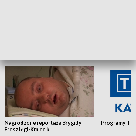
Aktualności sprzed lat
Z historią w tl
INNE
Nagrodzone reportaże Brygidy
Programy TVP
Frosztęgi-Kmiecik