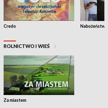
Credo
Nabożeństwa 
ROLNICTWO I WIEŚ
Za miastem