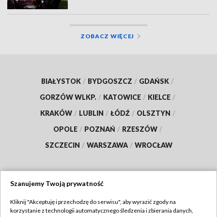
ZOBACZ WIĘCEJ
BIAŁYSTOK
/
BYDGOSZCZ
/
GDAŃSK
/
GORZÓW WLKP.
/
KATOWICE
/
KIELCE
/
KRAKÓW
/
LUBLIN
/
ŁÓDŹ
/
OLSZTYN
/
OPOLE
/
POZNAŃ
/
RZESZÓW
/
SZCZECIN
/
WARSZAWA
/
WROCŁAW
Szanujemy Twoją prywatność
Dołącz do nas:
Kliknij "Akceptuję i przechodzę do serwisu", aby wyrazić zgody na
korzystanie z technologii automatycznego śledzenia i zbierania danych,
TVP