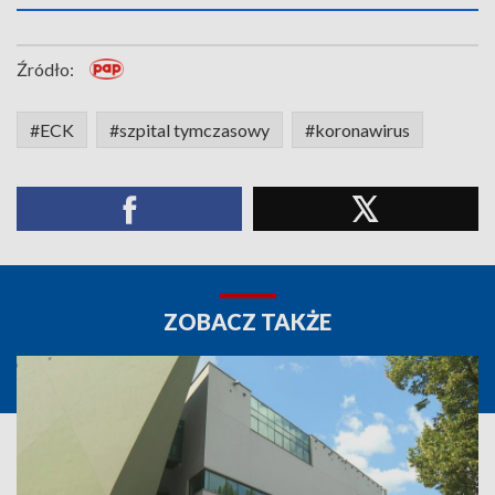
Źródło:
#ECK
#szpital tymczasowy
#koronawirus
ZOBACZ TAKŻE