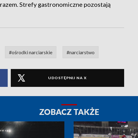
 razem. Strefy gastronomiczne pozostają
#ośrodki narciarskie
#narciarstwo
UDOSTĘPNIJ NA X
ZOBACZ TAKŻE