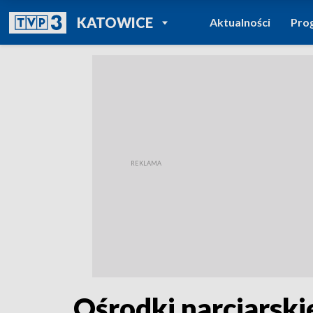
POWRÓT DO
KATOWICE
Aktualności
Pro
TVP REGIONY
Ośrodki narciarski