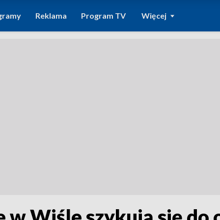
gramy
Reklama
Program TV
Więcej
e w Wiśle szykują się do