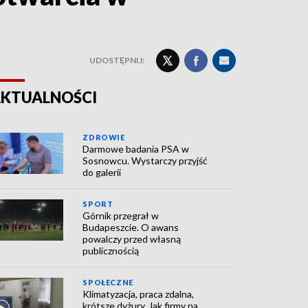
UDOSTĘPNIJ:
KTUALNOŚCI
ZDROWIE
Darmowe badania PSA w
Sosnowcu. Wystarczy przyjść
do galerii
SPORT
Górnik przegrał w
Budapeszcie. O awans
powalczy przed własną
publicznością
SPOŁECZNE
Klimatyzacja, praca zdalna,
krótsze dyżury. Jak firmy na