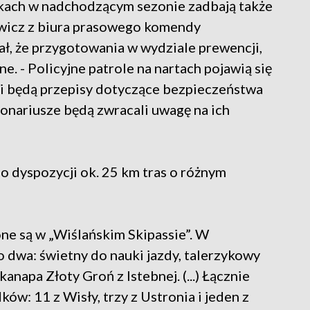
kach w nadchodzącym sezonie zadbają także
kiewicz z biura prasowego komendy
, że przygotowania w wydziale prewencji,
e. - Policyjne patrole na nartach pojawią się
eśli będą przepisy dotyczące bezpieczeństwa
onariusze będą zwracali uwagę na ich
do dyspozycji ok. 25 km tras o różnym
ne są w „Wiślańskim Skipassie”. W
o dwa: świetny do nauki jazdy, talerzykowy
napa Złoty Groń z Istebnej. (...) Łącznie
ów: 11 z Wisły, trzy z Ustronia i jeden z