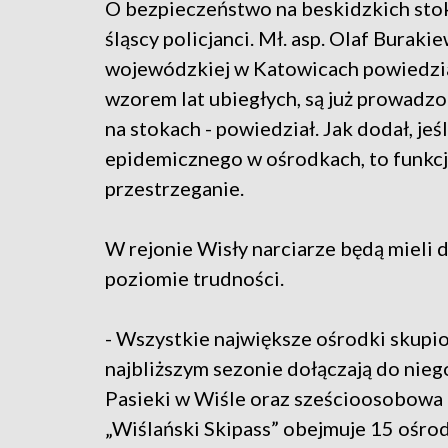
O bezpieczeństwo na beskidzkich sto
śląscy policjanci. Mł. asp. Olaf Bura
wojewódzkiej w Katowicach powiedział
wzorem lat ubiegłych, są już prowadzon
na stokach - powiedział. Jak dodał, j
epidemicznego w ośrodkach, to funkcj
przestrzeganie.
W rejonie Wisły narciarze będą mieli 
poziomie trudności.
- Wszystkie największe ośrodki skupio
najbliższym sezonie dołączają do nieg
Pasieki w Wiśle oraz sześcioosobowa ka
„Wiślański Skipass” obejmuje 15 ośrodk