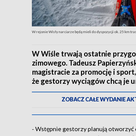
W rejonie Wisły narciarze będą mieli do dyspozycji ok. 25 km tra
W Wiśle trwają ostatnie przyg
zimowego. Tadeusz Papierzyńsk
magistracie za promocję i spor
że gestorzy wyciągów chcą je u
ZOBACZ CAŁE WYDANIE AKTU
- Wstępnie gestorzy planują otworzyć o