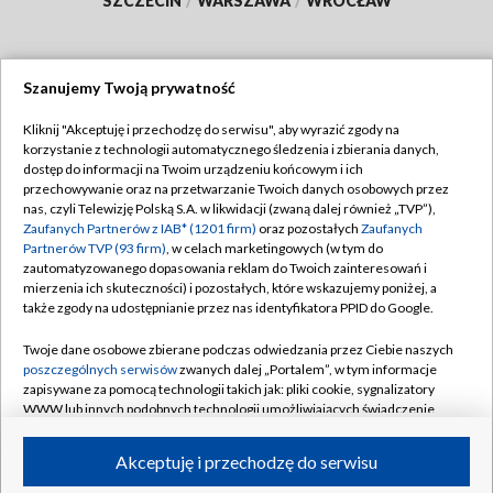
SZCZECIN
/
WARSZAWA
/
WROCŁAW
Szanujemy Twoją prywatność
Dołącz do nas:
Kliknij "Akceptuję i przechodzę do serwisu", aby wyrazić zgody na
korzystanie z technologii automatycznego śledzenia i zbierania danych,
TVP
dostęp do informacji na Twoim urządzeniu końcowym i ich
Abonament TVP
przechowywanie oraz na przetwarzanie Twoich danych osobowych przez
Regulamin TVP
nas, czyli Telewizję Polską S.A. w likwidacji (zwaną dalej również „TVP”),
Emisja w TVP
Polityka prywatności
Zaufanych Partnerów z IAB* (1201 firm)
oraz pozostałych
Zaufanych
Partnerów TVP (93 firm)
, w celach marketingowych (w tym do
Centrum informacji TVP
Moje zgody
zautomatyzowanego dopasowania reklam do Twoich zainteresowań i
mierzenia ich skuteczności) i pozostałych, które wskazujemy poniżej, a
Naziemna Telewizja Cyfrowa
Pomoc
także zgody na udostępnianie przez nas identyfikatora PPID do Google.
Sklep TVP
Biuro reklamy
Twoje dane osobowe zbierane podczas odwiedzania przez Ciebie naszych
Rada Programowa
Kontakt
poszczególnych serwisów
zwanych dalej „Portalem”, w tym informacje
zapisywane za pomocą technologii takich jak: pliki cookie, sygnalizatory
System NOS
WWW lub innych podobnych technologii umożliwiających świadczenie
dopasowanych i bezpiecznych usług, personalizację treści oraz reklam,
Informacje o nadawcy
Kanały
udostępnianie funkcji mediów społecznościowych oraz analizowanie
Akceptuję i przechodzę do serwisu
ruchu w Internecie.
Program dla prasy