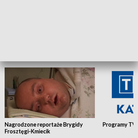
Aktualności sprzed lat
Z historią w tl
INNE
Nagrodzone reportaże Brygidy
Programy TVP
Frosztęgi-Kmiecik