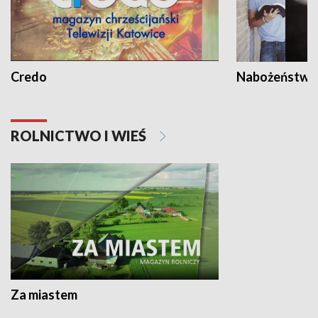
Credo
Nabożeństwa 
ROLNICTWO I WIEŚ
Za miastem