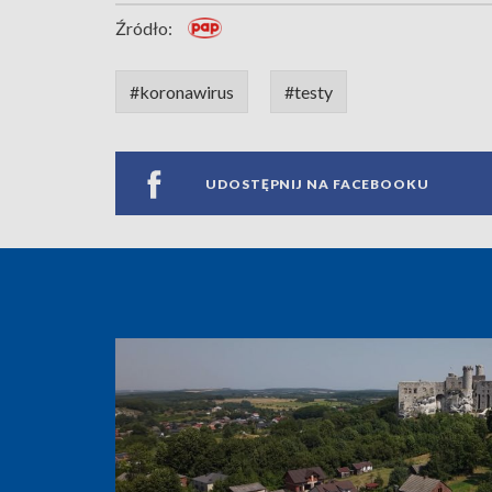
Źródło:
#koronawirus
#testy
UDOSTĘPNIJ NA FACEBOOKU