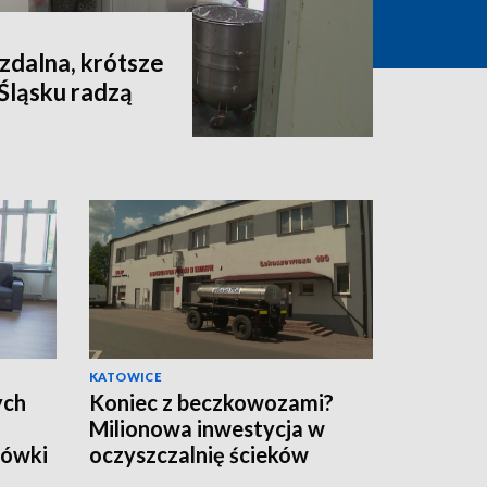
 zdalna, krótsze
 Śląsku radzą
KATOWICE
ych
Koniec z beczkowozami?
Milionowa inwestycja w
cówki
oczyszczalnię ścieków
czej