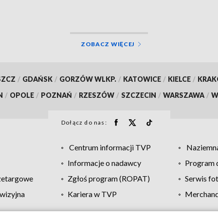
ZOBACZ WIĘCEJ
SZCZ
/
GDAŃSK
/
GORZÓW WLKP.
/
KATOWICE
/
KIELCE
/
KRA
N
/
OPOLE
/
POZNAŃ
/
RZESZÓW
/
SZCZECIN
/
WARSZAWA
/
W
Dołącz do nas:
Centrum informacji TVP
Naziemna
Informacje o nadawcy
Program d
zetargowe
Zgłoś program (ROPAT)
Serwis fo
wizyjna
Kariera w TVP
Merchandi