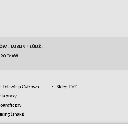
KÓW
/
LUBLIN
/
ŁÓDŹ
/
ROCŁAW
 Telewizja Cyfrowa
Sklep TVP
la prasy
tograficzny
sing (znaki)