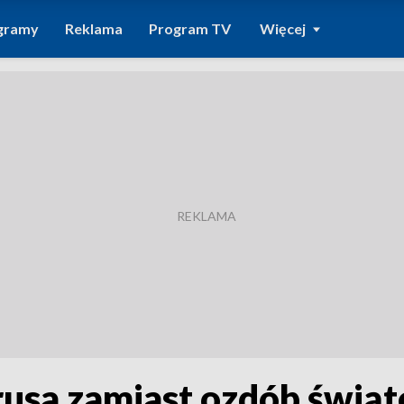
gramy
Reklama
Program TV
Więcej
rusa zamiast ozdób świą