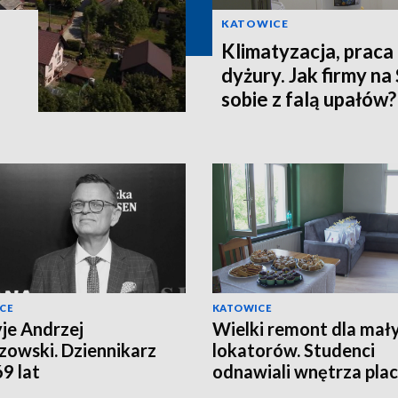
KATOWICE
Klimatyzacja, praca
dyżury. Jak firmy na
sobie z falą upałów?
CE
KATOWICE
yje Andrzej
Wielki remont dla mał
owski. Dziennikarz
lokatorów. Studenci
69 lat
odnawiali wnętrza pla
opiekuńczo-wychowaw