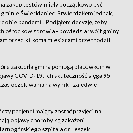
 na zakup testów, miały początkowo być
minie Świerklaniec. Stwierdziłem jednak,
w dobie pandemii. Podjąłem decyzję, żeby
ych ośrodków zdrowia - powiedział wójt gminy
sam przed kilkoma miesiącami przechodził
które zakupiła gmina pomogą placówkom w
bjawy COVID-19. Ich skuteczność sięga 95
i czas oczekiwania na wynik - zaledwie
czy pacjenci mający zostać przyjęci na
ają objawy choroby, są zakażeni
tarnogórskiego szpitala dr Leszek