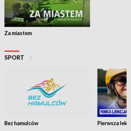
Za miastem
SPORT
Bez hamulców
Pierwsza lekc