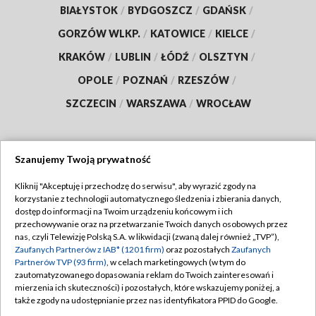
BIAŁYSTOK
/
BYDGOSZCZ
/
GDAŃSK
/
GORZÓW WLKP.
/
KATOWICE
/
KIELCE
/
KRAKÓW
/
LUBLIN
/
ŁÓDŹ
/
OLSZTYN
/
OPOLE
/
POZNAŃ
/
RZESZÓW
/
SZCZECIN
/
WARSZAWA
/
WROCŁAW
Szanujemy Twoją prywatność
Dołącz do nas:
Kliknij "Akceptuję i przechodzę do serwisu", aby wyrazić zgody na
korzystanie z technologii automatycznego śledzenia i zbierania danych,
TVP
dostęp do informacji na Twoim urządzeniu końcowym i ich
Abonament TVP
przechowywanie oraz na przetwarzanie Twoich danych osobowych przez
Regulamin TVP
nas, czyli Telewizję Polską S.A. w likwidacji (zwaną dalej również „TVP”),
Emisja w TVP
Polityka prywatności
Zaufanych Partnerów z IAB* (1201 firm)
oraz pozostałych
Zaufanych
Partnerów TVP (93 firm)
, w celach marketingowych (w tym do
Centrum informacji TVP
Moje zgody
zautomatyzowanego dopasowania reklam do Twoich zainteresowań i
mierzenia ich skuteczności) i pozostałych, które wskazujemy poniżej, a
Naziemna Telewizja Cyfrowa
Pomoc
także zgody na udostępnianie przez nas identyfikatora PPID do Google.
Sklep TVP